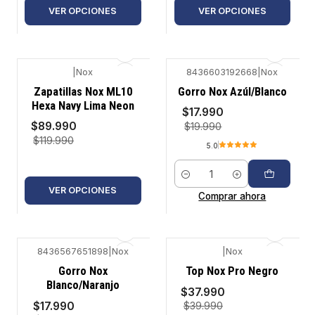
VER OPCIONES
VER OPCIONES
|
Nox
8436603192668
|
Nox
-25%
-10%
Zapatillas Nox ML10
Gorro Nox Azúl/Blanco
Hexa Navy Lima Neon
$17.990
$89.990
$19.990
$119.990
5.0
Cantidad
VER OPCIONES
Comprar ahora
8436567651898
|
Nox
|
Nox
-10%
-5%
Gorro Nox
Top Nox Pro Negro
Blanco/Naranjo
$37.990
$17.990
$39.990