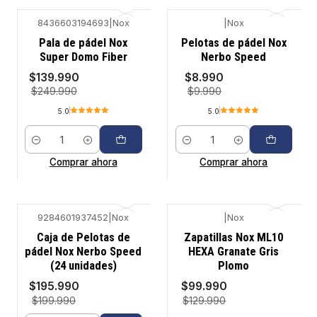
8436603194693
|
Nox
|
Nox
-44%
-10%
Pala de pádel Nox
Pelotas de pádel Nox
Super Domo Fiber
Nerbo Speed
$139.990
$8.990
$249.990
$9.990
5.0
5.0
Cantidad
Cantidad
Comprar ahora
Comprar ahora
9284601937452
|
Nox
|
Nox
-2%
-23%
Caja de Pelotas de
Zapatillas Nox ML10
pádel Nox Nerbo Speed
HEXA Granate Gris
(24 unidades)
Plomo
$195.990
$99.990
$199.990
$129.990