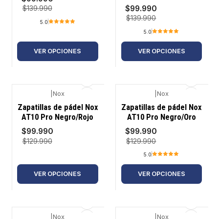
$99.990
$139.990
$139.990
5.0
5.0
VER OPCIONES
VER OPCIONES
|
Nox
|
Nox
-23%
-23%
Zapatillas de pádel Nox
Zapatillas de pádel Nox
AT10 Pro Negro/Rojo
AT10 Pro Negro/Oro
$99.990
$99.990
$129.990
$129.990
5.0
VER OPCIONES
VER OPCIONES
|
Nox
|
Nox