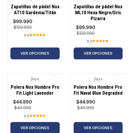
-23%
-23%
Zapatillas de pádel Nox
Zapatillas de pádel Nox
AT10 Gardenia/Titán
ML10 Hexa Negro/Gris
Pizarra
$99.990
$99.990
$129.990
$129.990
5.0
5.0
VER OPCIONES
VER OPCIONES
|
Nox
|
Nox
-10%
-10%
Polera Nox Hombre Pro
Polera Nox Hombre Pro
Fit Light Lavender
Fit Naval Blue Degraded
$44.990
$44.990
$49.990
$49.990
5.0
VER OPCIONES
VER OPCIONES