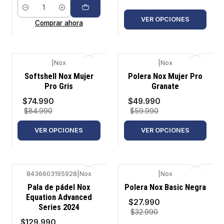
Cantidad
VER OPCIONES
Comprar ahora
|
Nox
|
Nox
-12%
-17%
Softshell Nox Mujer
Polera Nox Mujer Pro
Pro Gris
Granate
$74.990
$49.990
$84.990
$59.990
VER OPCIONES
VER OPCIONES
8436603195928
|
Nox
|
Nox
-35%
-15%
Pala de pádel Nox
Polera Nox Basic Negra
Equation Advanced
$27.990
Series 2024
$32.990
$129.990