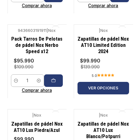
Comprar ahora
Comprar ahora
9436603191911
|
Nox
|
Nox
-13%
-29%
Pack Tarros De Pelotas
Zapatillas de pádel Nox
de pádel Nox Nerbo
AT10 Limited Edition
Speed x12
2024
$95.990
$99.990
$109.990
$139.990
5.0
Cantidad
VER OPCIONES
Comprar ahora
|
Nox
|
Nox
-29%
-29%
Zapatillas de pádel Nox
Zapatillas de pádel Nox
AT10 Lux Piedra/Azul
AT10 Lux
Blanco/Potpurri
$99.990