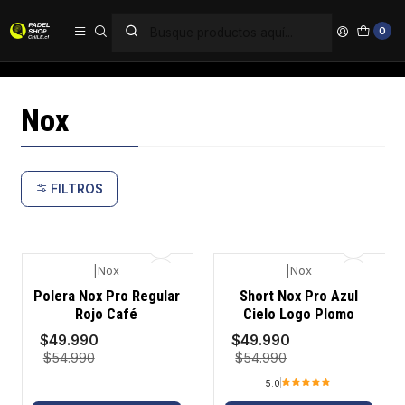
PAGA EN 6 CUOTAS SIN INTERÉS
0
Inicio
Marcas
Nox
Nox
FILTROS
|
Nox
|
Nox
-9%
-9%
Polera Nox Pro Regular
Short Nox Pro Azul
Rojo Café
Cielo Logo Plomo
$49.990
$49.990
$54.990
$54.990
5.0