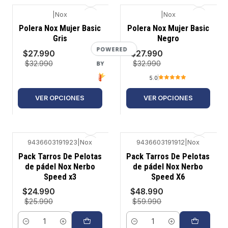
|
Nox
|
Nox
-15%
-15%
Polera Nox Mujer Basic
Polera Nox Mujer Basic
Gris
Negro
POWERED
$27.990
$27.990
$32.990
$32.990
BY
5.0
VER OPCIONES
VER OPCIONES
9436603191923
|
Nox
9436603191912
|
Nox
-4%
-18%
Pack Tarros De Pelotas
Pack Tarros De Pelotas
de pádel Nox Nerbo
de pádel Nox Nerbo
Speed x3
Speed X6
$24.990
$48.990
$25.990
$59.990
Cantidad
Cantidad