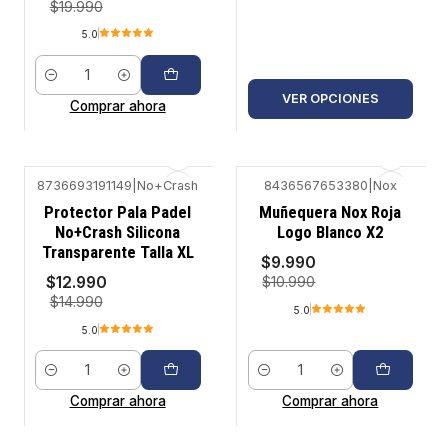
$19.990
5.0
Cantidad
VER OPCIONES
Comprar ahora
8736693191149
|
No+Crash
8436567653380
|
Nox
-13%
-9%
Protector Pala Padel
Muñequera Nox Roja
No+Crash Silicona
Logo Blanco X2
Transparente Talla XL
$9.990
$12.990
$10.990
$14.990
5.0
5.0
Cantidad
Cantidad
Comprar ahora
Comprar ahora