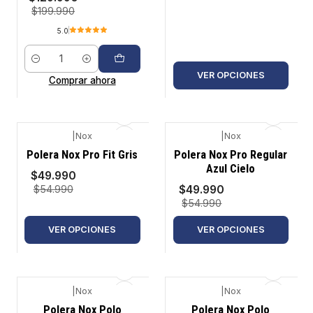
$199.990
5.0
Cantidad
VER OPCIONES
Comprar ahora
|
Nox
|
Nox
-9%
-9%
Polera Nox Pro Fit Gris
Polera Nox Pro Regular
Azul Cielo
$49.990
$49.990
$54.990
$54.990
VER OPCIONES
VER OPCIONES
|
Nox
|
Nox
-8%
-8%
Polera Nox Polo
Polera Nox Polo