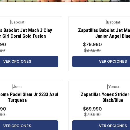
|
Babolat
|
Babolat
-11%
as Babolat Jet Mach 3 Clay
Zapatillas Babolat Jet Ma
r Girl Coral Gold Fusion
Junior Angel Blu
990
$79.990
990
$89.990
VER OPCIONES
VER OPCIONES
|
Joma
|
Yonex
-13%
Joma Padel Slam Jr 2233 Azul
Zapatillas Yonex Strider
Turquesa
Black/Blue
990
$69.990
990
$79.990
VER OPCIONES
VER OPCIONES