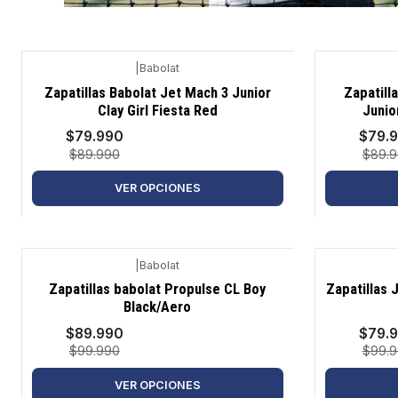
|
Babolat
-11%
-11%
Zapatillas Babolat Jet Mach 3 Junior
Zapatill
Clay Girl Fiesta Red
Junio
$79.990
$79.
$89.990
$89.
VER OPCIONES
|
Babolat
-10%
-20%
Zapatillas babolat Propulse CL Boy
Zapatillas 
Black/Aero
$89.990
$79.
$99.990
$99.
VER OPCIONES