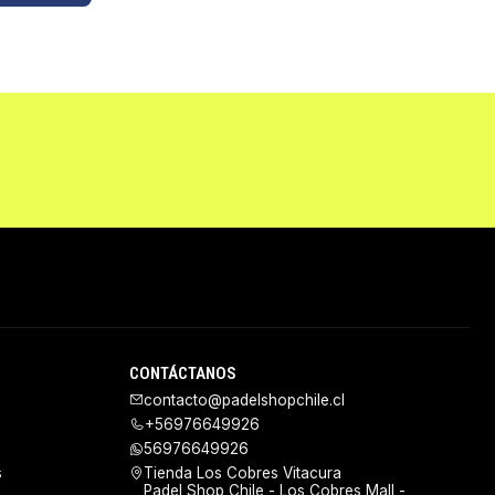
CONTÁCTANOS
contacto@padelshopchile.cl
+56976649926
56976649926
s
Tienda Los Cobres Vitacura
Padel Shop Chile - Los Cobres Mall -