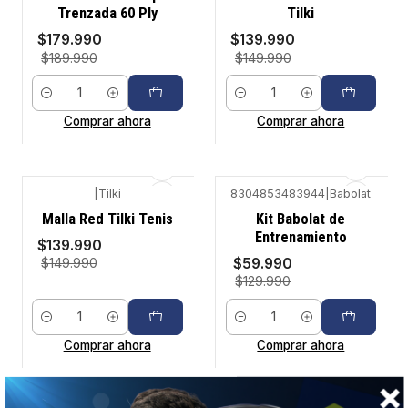
Trenzada 60 Ply
Tilki
$179.990
$139.990
$189.990
$149.990
Cantidad
Cantidad
Comprar ahora
Comprar ahora
|
Tilki
8304853483944
|
Babolat
-7%
-54%
Malla Red Tilki Tenis
Kit Babolat de
Entrenamiento
$139.990
$59.990
$149.990
$129.990
Cantidad
Cantidad
Comprar ahora
Comprar ahora