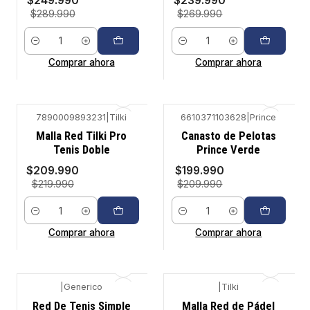
$249.990
$239.990
$289.990
$269.990
Cantidad
Cantidad
Comprar ahora
Comprar ahora
7890009893231
|
Tilki
6610371103628
|
Prince
-5%
-5%
Malla Red Tilki Pro
Canasto de Pelotas
Tenis Doble
Prince Verde
$209.990
$199.990
$219.990
$209.990
Cantidad
Cantidad
Comprar ahora
Comprar ahora
|
Generico
|
Tilki
-5%
-7%
Red De Tenis Simple
Malla Red de Pádel