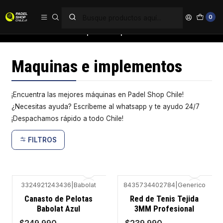
PAGA EN 6 CUOTAS SIN INTERÉS
0
Inicio
Accesorios
Maquinas e implementos
Maquinas e implementos
¡Encuentra las mejores máquinas en Padel Shop Chile!
¿Necesitas ayuda? Escríbeme al whatsapp y te ayudo 24/7
¡Despachamos rápido a todo Chile!
FILTROS
3324921243436
|
Babolat
8435734402784
|
Generico
-14%
-11%
Canasto de Pelotas
Red de Tenis Tejida
Babolat Azul
3MM Profesional