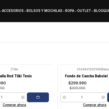
PAGA EN 6 CUOTAS SIN INTERÉS
ACCESORIOS
BOLSOS Y MOCHILAS
ROPA
OUTLET
BLOG
QU
|
Tilki
3324921205106
|
Babo
-3%
alla Red Tilki Tenis
Fondo de Cancha Babolat 
990
$299.990
990
$309.990
Cantidad
Comprar ahora
Comprar ahora