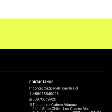
CONTÁCTANOS
contacto@padelshopchile.cl
+56976649926
56976649926
s
Tienda Los Cobres Vitacura
Padel Shop Chile - Los Cobres Mall -