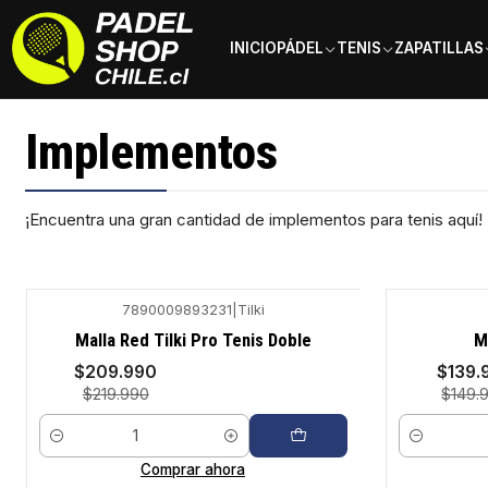
INICIO
PÁDEL
TENIS
ZAPATILLAS
Inicio
Tenis
Implementos
Implementos
¡Encuentra una gran cantidad de implementos para tenis aquí!
7890009893231
|
Tilki
-5%
-7%
Malla Red Tilki Pro Tenis Doble
M
$209.990
$139.
$219.990
$149.
Cantidad
Cantidad
Comprar ahora