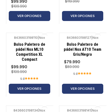
$99.990
$119.990
$109.990
VER OPCIONES
VER OPCIONES
8436603198110
|
Nox
8436603198127
|
Nox
-9%
-11%
Bolso Paletero de
Bolso Paletero de
pádel Nox ML10
pádel Nox AT10 Team
Competition XL
Gris/Negro
Compact
$79.990
$99.990
$89.990
$109.990
5.0
5.0
VER OPCIONES
VER OPCIONES
8436603198134
|
Nox
8436603198141
|
Nox