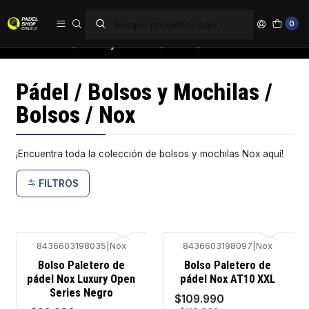
PAGA EN 6 CUOTAS SIN INTERÉS
0
Inicio
Pádel / Bolsos y Mochilas / Bolsos / Nox
Pádel / Bolsos y Mochilas /
Bolsos / Nox
¡Encuentra toda la colección de bolsos y mochilas Nox aquí!
FILTROS
8436603198035
|
Nox
8436603198097
|
Nox
-9%
-8%
Bolso Paletero de
Bolso Paletero de
pádel Nox Luxury Open
pádel Nox AT10 XXL
Series Negro
$109.990