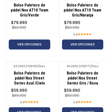
-11%
-11%
Bolso Paletero de
Bolso Paletero de
pádel Nox AT10 Team
pádel Nox AT10 Team
Gris/Verde
Gris/Naranja
$79.990
$79.990
$89.990
$89.990
5.0
VER OPCIONES
VER OPCIONES
8436603198189
|
Nox
8436603198172
|
Nox
-14%
-14%
Bolso Paletero de
Bolso Paletero de
pádel Nox Street
pádel Nox Street
Series Azul /Cielo
Series Gris / Rosa
$59.990
$59.990
$69.990
$69.990
5.0
5.0