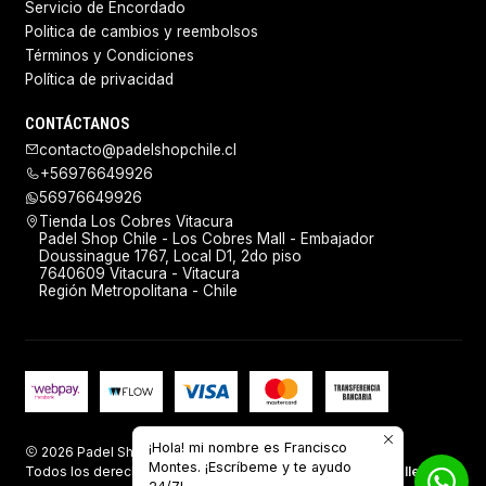
Servicio de Encordado
Politica de cambios y reembolsos
Términos y Condiciones
Política de privacidad
CONTÁCTANOS
contacto@padelshopchile.cl
+56976649926
56976649926
Tienda Los Cobres Vitacura
Padel Shop Chile - Los Cobres Mall - Embajador
Doussinague 1767, Local D1, 2do piso
7640609 Vitacura - Vitacura
Región Metropolitana - Chile
¡Hola! mi nombre es Francisco
2026 Padel Shop Chile.
Montes. ¡Escríbeme y te ayudo
Todos los derechos reservados.
Desarrollado por Jumpseller
.