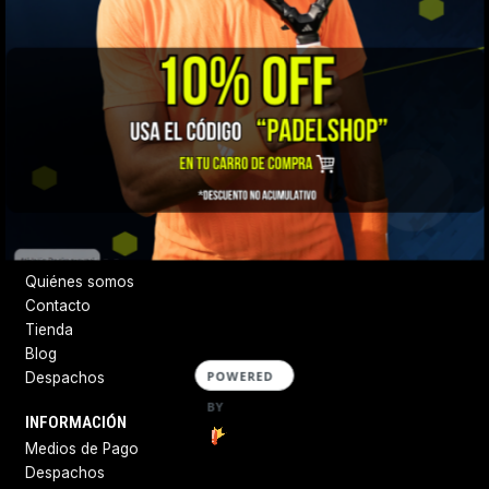
¡Bienvenidos a Padel Shop Chile! Encuentra todos los productos
de las mejores marcas a nivel mundial. Si tienes alguna duda,
escríbenos al whatsapp y te vamos guiando.
Síguenos
DESTACADOS
Quiénes somos
Contacto
Tienda
Blog
POWERED
Despachos
BY
INFORMACIÓN
Medios de Pago
Despachos