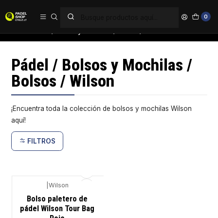
PAGA EN 6 CUOTAS SIN INTERÉS
0
Inicio
Pádel / Bolsos y Mochilas / Bolsos / Wilson
Pádel / Bolsos y Mochilas /
Bolsos / Wilson
¡Encuentra toda la colección de bolsos y mochilas Wilson
aquí!
FILTROS
|
Wilson
-7%
Bolso paletero de
pádel Wilson Tour Bag