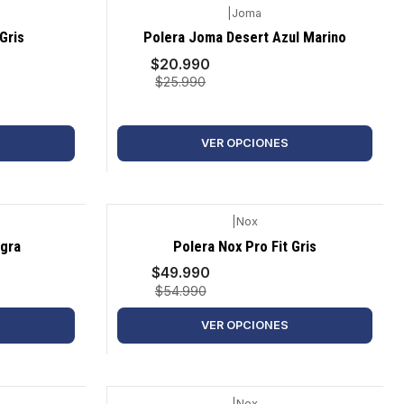
|
Joma
-19%
Gris
Polera Joma Desert Azul Marino
$20.990
$25.990
VER OPCIONES
|
Nox
-9%
egra
Polera Nox Pro Fit Gris
$49.990
$54.990
VER OPCIONES
|
Nox