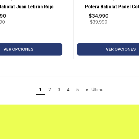
-13%
Babolat Juan Lebrón Rojo
Polera Babolat Padel Co
990
$34.990
990
$39.990
VER OPCIONES
VER OPCIONES
1
2
3
4
5
»
Último