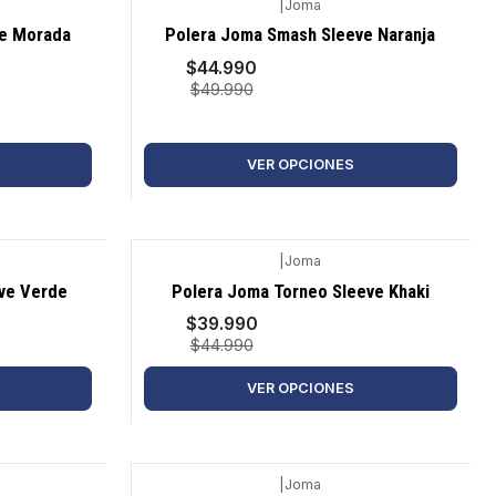
|
Joma
-10%
ve Morada
Polera Joma Smash Sleeve Naranja
$44.990
$49.990
VER OPCIONES
|
Joma
-11%
ve Verde
Polera Joma Torneo Sleeve Khaki
$39.990
$44.990
VER OPCIONES
|
Joma