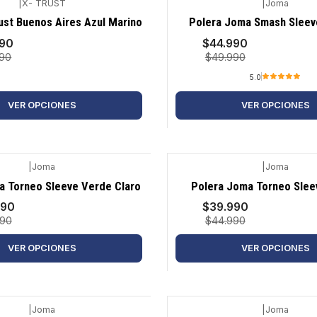
|
X- TRUST
|
Joma
-10%
ust Buenos Aires Azul Marino
Polera Joma Smash Slee
990
$44.990
990
$49.990
5.0
VER OPCIONES
VER OPCIONES
|
Joma
|
Joma
-11%
a Torneo Sleeve Verde Claro
Polera Joma Torneo Slee
990
$39.990
990
$44.990
VER OPCIONES
VER OPCIONES
|
Joma
|
Joma