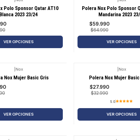
-8%
x Polo Sponsor Qatar AT10
Polera Nox Polo Sponsor 
Blanca 2023 23/24
Mandarina 2023 23
990
$59.990
990
$64.990
VER OPCIONES
VER OPCIONES
|
Nox
|
Nox
-15%
a Nox Mujer Basic Gris
Polera Nox Mujer Basi
990
$27.990
990
$32.990
5.0
VER OPCIONES
VER OPCIONES