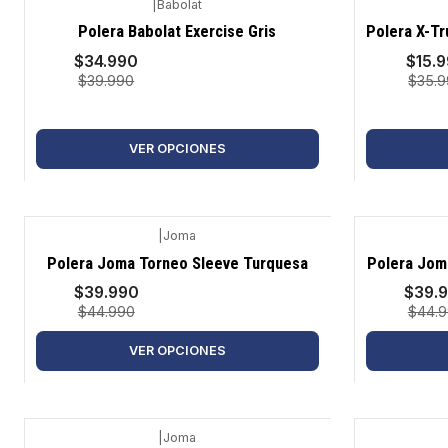
|
Babolat
-13%
-56%
Polera Babolat Exercise Gris
Polera X-Tr
$34.990
$15.
$39.990
$35.
VER OPCIONES
|
Joma
-11%
-11%
Polera Joma Torneo Sleeve Turquesa
Polera Jom
$39.990
$39.
$44.990
$44.
VER OPCIONES
|
Joma