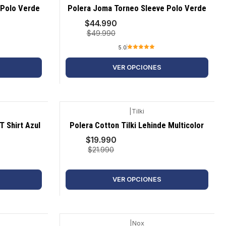
-10%
 Polo Verde
Polera Joma Torneo Sleeve Polo Verde
$44.990
$49.990
5.0
VER OPCIONES
|
Tilki
-9%
 Shirt Azul
Polera Cotton Tilki Lehinde Multicolor
$19.990
$21.990
VER OPCIONES
|
Nox