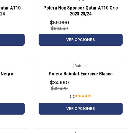
-8%
Qatar AT10
Polera Nox Sponsor Qatar AT10 Gris
/24
2023 23/24
$59.990
$64.990
VER OPCIONES
|
Babolat
-13%
c Negro
Polera Babolat Exercise Blanca
$34.990
$39.990
5.0
VER OPCIONES