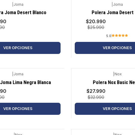
|
Joma
|
Joma
-19%
ra Joma Desert Blanco
Polera Joma Desert 
990
$20.990
990
$25.990
5.0
VER OPCIONES
VER OPCIONES
|
Joma
|
Nox
-15%
 Joma Lima Negra Blanca
Polera Nox Basic N
990
$27.990
90
$32.990
VER OPCIONES
VER OPCIONES
|
Nox
|
Nox