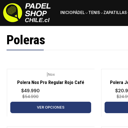
INICIO
PÁDEL
TENIS
ZAPATILLAS
Inicio
Ropa
Hombre
Poleras
Poleras
|
Nox
-9%
-16%
Polera Nox Pro Regular Rojo Café
Polera J
$49.990
$20.
$54.990
$24.
VER OPCIONES