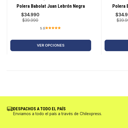
-13%
-13%
Polera Babolat Juan Lebrón Negra
Polera 
$34.990
$34.
$39.990
$39.
5.0
VER OPCIONES
DESPACHOS A TODO EL PAÍS
Enviamos a todo el país a través de Chilexpress.