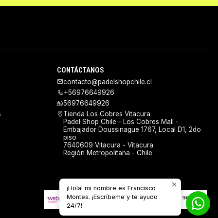
CONTÁCTANOS
contacto@padelshopchile.cl
+56976649926
56976649926
s
Tienda Los Cobres Vitacura
Padel Shop Chile - Los Cobres Mall -
Embajador Doussinague 1767, Local D1, 2do
piso
7640609 Vitacura - Vitacura
Región Metropolitana - Chile
¡Hola! mi nombre es Francisco
Montes. ¡Escríbeme y te ayudo
24/7!