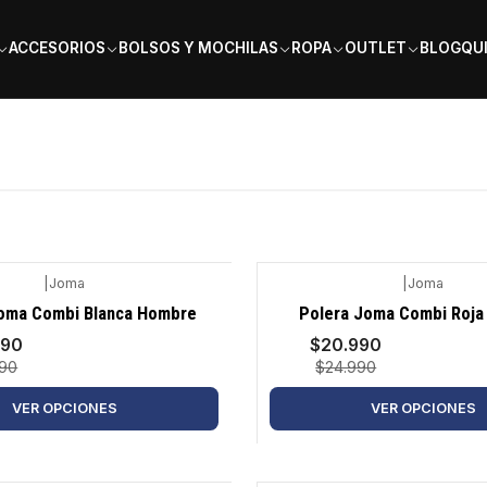
PAGA EN 6 CUOTAS SIN INTERÉS
ACCESORIOS
BOLSOS Y MOCHILAS
ROPA
OUTLET
BLOG
QU
|
Joma
|
Joma
-16%
oma Combi Blanca Hombre
Polera Joma Combi Roj
990
$20.990
990
$24.990
VER OPCIONES
VER OPCIONES