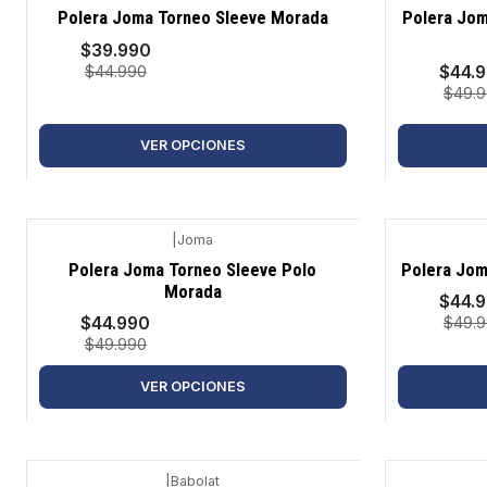
-11%
-10%
Polera Joma Torneo Sleeve Morada
Polera Jom
$39.990
$44.
$44.990
$49.
VER OPCIONES
|
Joma
-10%
-10%
Polera Joma Torneo Sleeve Polo
Polera Jom
Morada
$44.
$44.990
$49.
$49.990
VER OPCIONES
|
Babolat