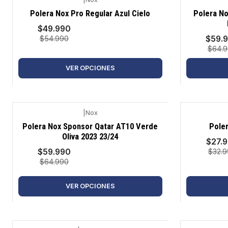
-9%
-8%
Polera Nox Pro Regular Azul Cielo
Polera No
$49.990
$59.
$54.990
$64.
VER OPCIONES
|
Nox
-8%
-15%
Polera Nox Sponsor Qatar AT10 Verde
Poler
Oliva 2023 23/24
$27.
$59.990
$32.
$64.990
VER OPCIONES