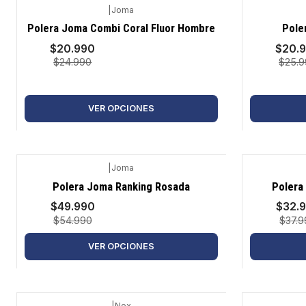
|
Joma
-16%
-19%
Polera Joma Combi Coral Fluor Hombre
Pole
$20.990
$20.
$24.990
$25.
VER OPCIONES
|
Joma
-9%
-13%
Polera Joma Ranking Rosada
Polera
$49.990
$32.
$54.990
$37.9
VER OPCIONES
|
Nox