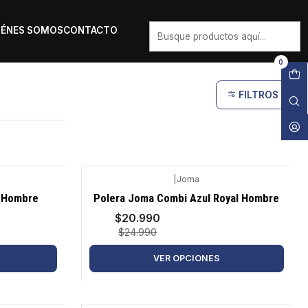
IÉNES SOMOS
CONTACTO
0
FILTROS
|
Joma
-16%
a Hombre
Polera Joma Combi Azul Royal Hombre
$20.990
$24.990
VER OPCIONES