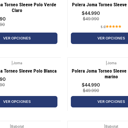
-10%
a Torneo Sleeve Polo Verde
Polera Joma Torneo Sleeve
Claro
$44.990
990
$49.990
990
5.0
VER OPCIONES
VER OPCIONES
|
Joma
|
Joma
-10%
a Torneo Sleeve Polo Blanca
Polera Joma Torneo Sleeve T
marino
990
$44.990
990
$49.990
VER OPCIONES
VER OPCIONES
|
Babolat
|
Babolat