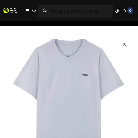
PAGA EN 6 CUOTAS SIN INTERÉS
0
Inicio
Ropa
Hombre
Poleras
Polera Nox Pro Fit Gris