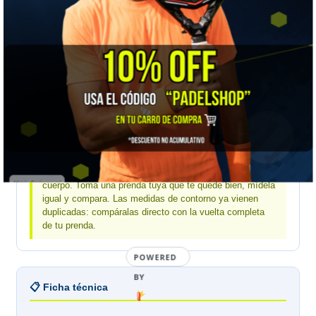
MEDIDA
S
M
L
XL
XXL
Largo
59,3
61
62,7
64,4
66,1
Contorno de pecho
102
106
110
114
118
Hombros
13
13,5
14
14,5
15
Sisa
24,1
25
25,9
26,8
27,7
Mide una prenda tuya, no tu cuerpo:
estas medidas
son de la prenda estirada sobre una mesa, no de tu
cuerpo. Toma una prenda tuya que te quede bien, mídela
igual y compara. Las medidas de contorno ya vienen
duplicadas: compáralas directo con la vuelta completa
de tu prenda.
POWERED
BY
📋 Ficha técnica