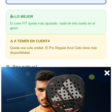
👍 LO MEJOR
El corte FIT queda más ajustado: nada de tela suelta en el
gesto.
⚠️ A TENER EN CUENTA
Queda una sola unidad. El Pro Regular Azul Cielo tiene más
disponibilidad.
🎯 ¿Para quién es?
Para el que prefiere la polera ceñida al cuerpo.
📏 GUÍA DE TALLAS
Nox · medidas de la prenda extendida, en centímetros