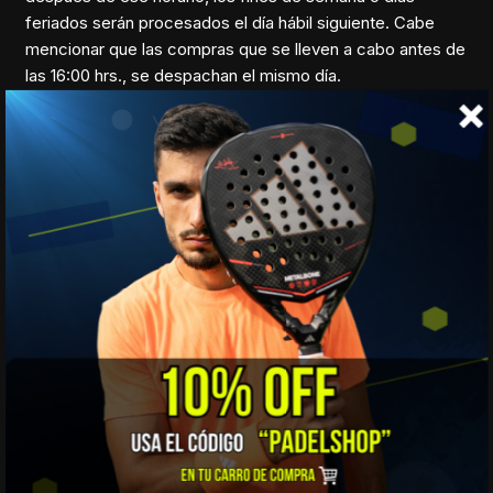
feriados serán procesados el día hábil siguiente. Cabe
mencionar que las compras que se lleven a cabo antes de
las 16:00 hrs., se despachan el mismo día.
Tiempo de entrega estimado entre 1 a 2 días hábiles como
máximo dependiendo de la localidad.
RETIRO EN TIENDA
Servicio disponible en
1. Embajador Doussinague 1767, Local D1 En centro
comercial Los Cobres de Vitacura
2. Los Palacios 580, Condominio Las Araucarias,
San Fernando, O'Higgins, Chile
.
Los pedidos serán procesados de lunes a viernes entre
09:00 a 19:00 hrs. y a partir del día hábil siguiente podrá