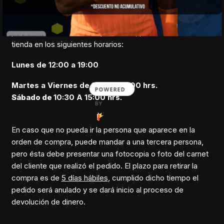
realizar el retiro de su compra,
previa confirmación de
nuestro equipo.
Cuando reciba el correo indicando que su
pedido se encuentra listo para retiro, puede acercarse a la
tienda en los siguientes horarios:
Lunes de 12:00 a 19:00
Martes a Viernes de 11
:30 A 19:00 hrs.
POWERED
Sábado de
10:30 A 15:00 hrs.
BY
En caso que no pueda ir la persona que aparece en la
orden de compra, puede mandar a una tercera persona,
pero ésta debe presentar una fotocopia o foto del carnet
del cliente que realizó el pedido. El plazo para retirar la
compra es de
5 días hábiles
, cumplido dicho tiempo el
pedido será anulado y se dará inicio al proceso de
devolución de dinero.