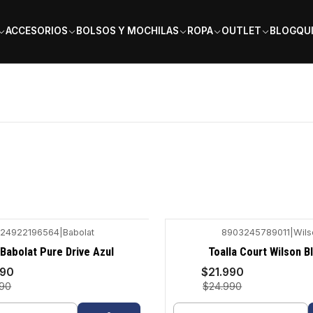
PAGA EN 6 CUOTAS SIN INTERÉS
ACCESORIOS
BOLSOS Y MOCHILAS
ROPA
OUTLET
BLOG
QU
24922196564
|
Babolat
8903245789011
|
Wils
-12%
 Babolat Pure Drive Azul
Toalla Court Wilson B
990
$21.990
990
$24.990