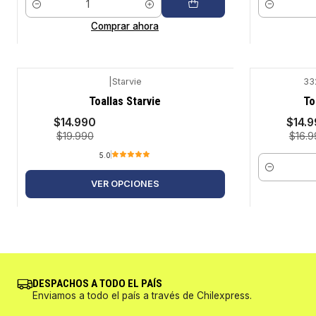
Cantidad
Cantidad
Comprar ahora
|
Starvie
33
-25%
-12%
Toallas Starvie
To
$14.990
$14.
$19.990
$16.9
5.0
Cantidad
VER OPCIONES
DESPACHOS A TODO EL PAÍS
Enviamos a todo el país a través de Chilexpress.