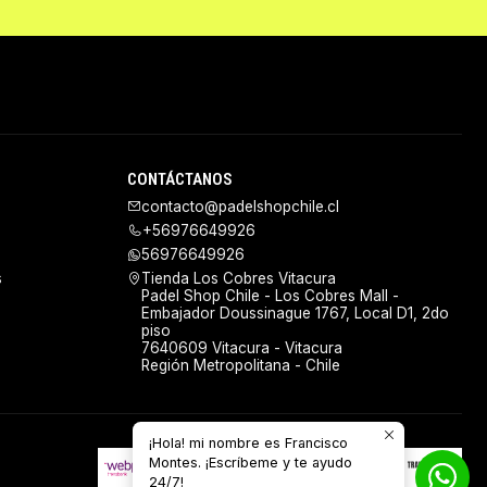
CONTÁCTANOS
contacto@padelshopchile.cl
+56976649926
56976649926
s
Tienda Los Cobres Vitacura
Padel Shop Chile - Los Cobres Mall -
Embajador Doussinague 1767, Local D1, 2do
piso
7640609 Vitacura - Vitacura
Región Metropolitana - Chile
¡Hola! mi nombre es Francisco
Montes. ¡Escríbeme y te ayudo
24/7!