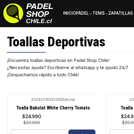
INICIO
PÁDEL
TENIS
ZAPATILLAS
Inicio
Accesorios
Toallas Deportivas
Toallas Deportivas
¡Encuentra toallas deportivas en Padel Shop Chile!
¿Necesitas ayuda? Escríbeme al whatsapp y te ayudo 24/7
¡Despachamos rápido a todo Chile!
3324921829128
|
Babolat
33
-17%
-17%
Toalla Babolat White Cherry Tomato
Toalla
$24.990
$24.
$29.990
$29.