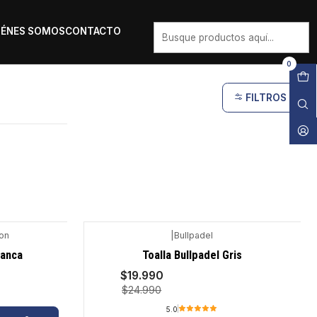
IÉNES SOMOS
CONTACTO
0
FILTROS
on
|
Bullpadel
-20%
lanca
Toalla Bullpadel Gris
$19.990
$24.990
5.0