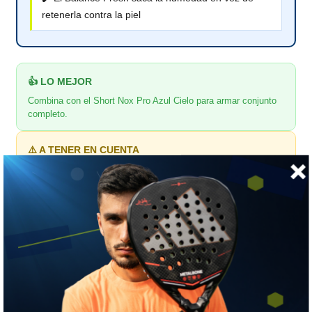
retenerla contra la piel
👍 LO MEJOR
Combina con el Short Nox Pro Azul Cielo para armar conjunto
completo.
⚠️ A TENER EN CUENTA
El azul cielo marca la arcilla más que un tono oscuro.
🎯 ¿Para quién es?
Para la que quiere conjunto completo en azul cielo.
📏 GUÍA DE TALLAS
Nox · medidas de la prenda extendida, en centímetros