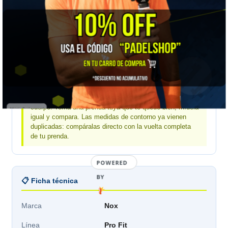
MEDIDA
XS
S
M
L
XL
Largo total
56
56
57,5
60
61
Contorno de pecho
70
75
79
84
86
Mide una prenda tuya, no tu cuerpo:
estas medidas
son de la prenda estirada sobre una mesa, no de tu
cuerpo. Toma una prenda tuya que te quede bien, mídela
igual y compara. Las medidas de contorno ya vienen
duplicadas: compáralas directo con la vuelta completa
de tu prenda.
POWERED
BY
📋 Ficha técnica
Marca
Nox
Línea
Pro Fit