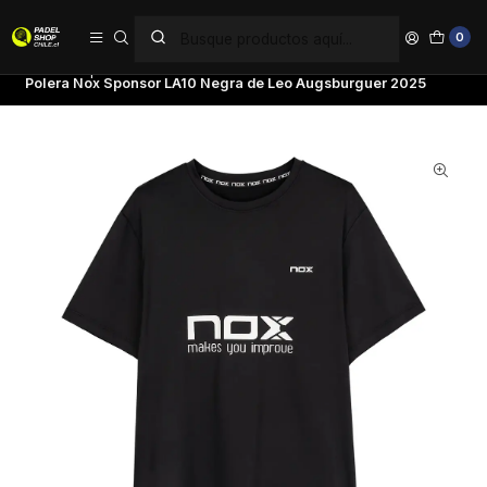
PAGA EN 6 CUOTAS SIN INTERÉS
0
Inicio
Ropa
Hombre
Poleras
Polera Nox Sponsor LA10 Negra de Leo Augsburguer 2025