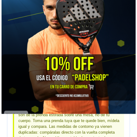
📏 GUÍA DE TALLAS
Nox · medidas de la prenda extendida, en centímetros
MEDIDA
S
M
L
XL
XXL
Largo
59,3
61
62,7
64,4
66,1
Contorno de pecho
102
106
110
114
118
Hombros
13
13,5
14
14,5
15
Sisa
24,1
25
25,9
26,8
27,7
Mide una prenda tuya, no tu cuerpo:
estas medidas
son de la prenda estirada sobre una mesa, no de tu
cuerpo. Toma una prenda tuya que te quede bien, mídela
igual y compara. Las medidas de contorno ya vienen
duplicadas: compáralas directo con la vuelta completa