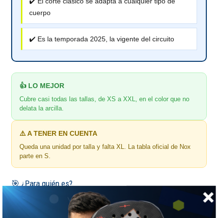
✔️ El corte clásico se adapta a cualquier tipo de
cuerpo
✔️ Es la temporada 2025, la vigente del circuito
👍 LO MEJOR
Cubre casi todas las tallas, de XS a XXL, en el color que no
delata la arcilla.
⚠️ A TENER EN CUENTA
Queda una unidad por talla y falta XL. La tabla oficial de Nox
parte en S.
🎯 ¿Para quién es?
Para el que sigue a Leo Augsburguer y quiere su camiseta del
año en curso.