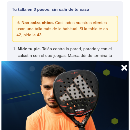
Tu talla en 3 pasos, sin salir de tu casa
⚠️
Nox calza chico.
Casi todos nuestros clientes
usan una talla más de la habitual. Si la tabla te da
42, pide la 43.
Mide tu pie.
Talón contra la pared, parado y con el
calcetín con el que juegas. Marca dónde termina tu
dedo más largo y mide desde la pared hasta la
marca.
Busca esos centímetros
en la columna
cm
. Esa fila
es tu talla de referencia; si quedas entre dos, toma la
mayor.
Suma una talla: Nox calza chico.
EU
US
cm
36
5
23,3