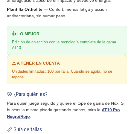
amortiguación: absorbe el impacto y devuelve energía.
Plantilla Ortholite
— Confort, menos fatiga y acción
antibacteriana, sin sumar peso.
👍 LO MEJOR
Edición de colección con la tecnología completa de la gama
AT10.
⚠️ A TENER EN CUENTA
Unidades limitadas: 100 por talla. Cuando se agota, no se
repone.
🎯 ¿Para quién es?
Para quien juega seguido y quiere el tope de gama de Nox. Si
buscas la misma pisada gastando menos, mira la
AT10 Pro
Negro/Rojo
.
📏 Guía de tallas