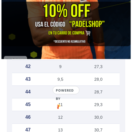
37
5,5
24,0
38
6
24,7
39
6,5
25,3
40
7
26,0
41
8
26,7
42
9
27,3
43
9,5
28,0
POWERED
44
10
28,7
BY
45
11
29,3
46
12
30,0
47
13
30,7