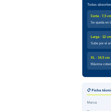
Todas absorben
Corta · 7,5 c
Se queda en l
Larga · 12 c
Sube por el a
XL · 14,5 cm
Máxima cobertu
📋 Ficha técn
Marca