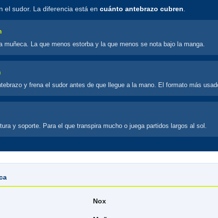
 el sudor. La diferencia está en
cuánto antebrazo cubren
.
m
a muñeca. La que menos estorba y la que menos se nota bajo la manga.
m
ntebrazo y frena el sudor antes de que llegue a la mano. El formato más usad
ra y soporte. Para el que transpira mucho o juega partidos largos al sol.
ica
Nox