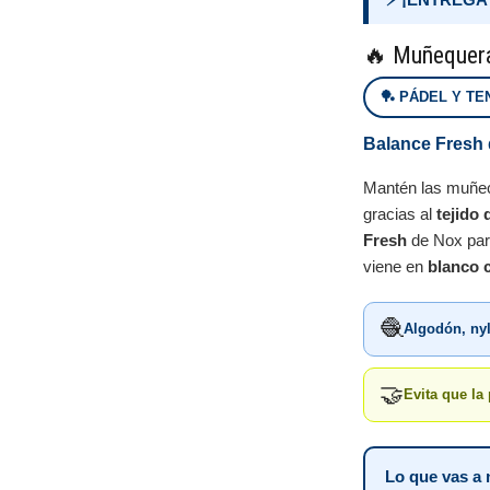
🔥 Muñequera
🏓 PÁDEL Y TE
Balance Fresh 
Mantén las muñec
gracias al
tejido
Fresh
de Nox pa
viene en
blanco 
🧶
Algodón, nyl
🤝
Evita que la
Lo que vas a 