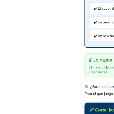
✔️
El sudor d
✔️
La pala n
✔️
Vienen do
👍 LO MEJOR
El clásico blanc
Fresh detrás.
🎯 ¿Para quién e
Para el que juega
📏 Corta, la