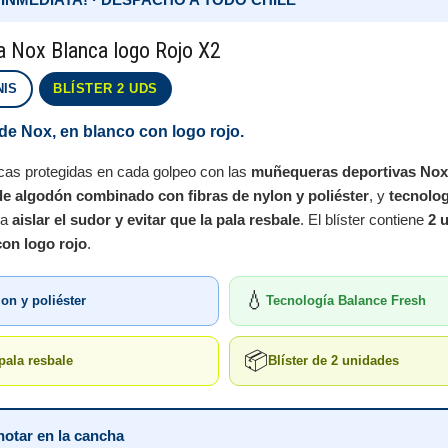
 Nox Blanca logo Rojo X2
NIS
BLÍSTER 2 UDS
de Nox, en blanco con logo rojo.
as protegidas en cada golpeo con las
muñequeras deportivas Nox
 de algodón combinado con fibras de nylon y poliéster
, y
tecnolo
ra
aislar el sudor y evitar que la pala resbale
. El blíster contiene
2 
con logo rojo
.
💧
on y poliéster
Tecnología Balance Fresh
📦
 pala resbale
Blíster de 2 unidades
notar en la cancha