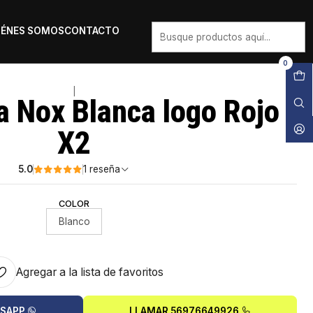
IÉNES SOMOS
CONTACTO
0
|
 Nox Blanca logo Rojo
X2
5.0
1 reseña
COLOR
Blanco
Agregar a la lista de favoritos
TSAPP
LLAMAR 56976649926