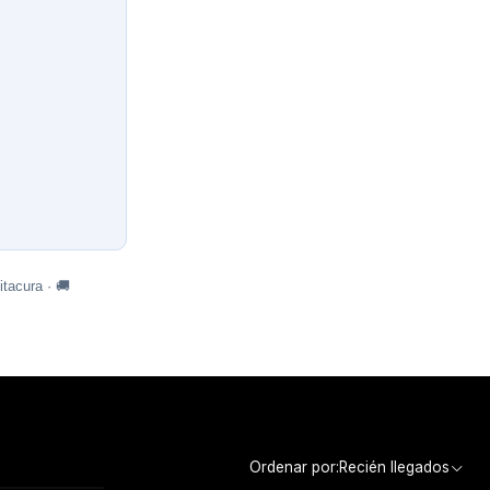
tacura · 🚚
Ordenar por:
Recién llegados