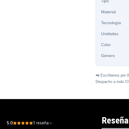
Tipo
Material
Tecnología
Unidades
Color
Género
📲 Escríbenos por 
Despacho a todo Ch
Reseña
5.0
1 reseña