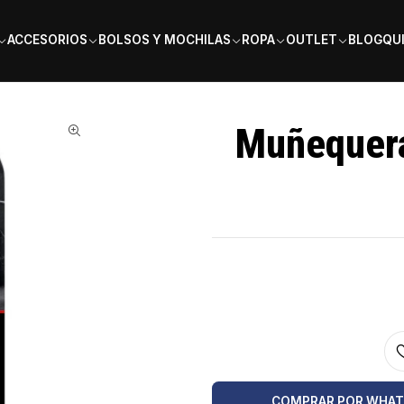
PAGA EN 6 CUOTAS SIN INTERÉS
ACCESORIOS
BOLSOS Y MOCHILAS
ROPA
OUTLET
BLOG
QU
o X2
Muñequera
COMPRAR POR WHA