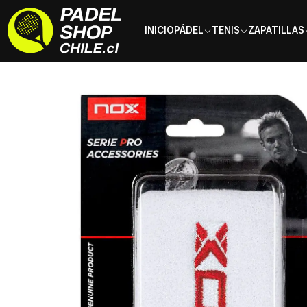
INICIO
PÁDEL
TENIS
ZAPATILLAS
Inicio
Accesorios
Muñequeras
Muñequera Nox Blanca logo Roj