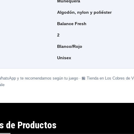
Muñequera
Algodón, nylon y poliéster
Balance Fresh
2
Blanco/Rojo
Unisex
WhatsApp y te recomendamos según tu juego · 🏪 Tienda en Los Cobres de Vi
ile
s de Productos