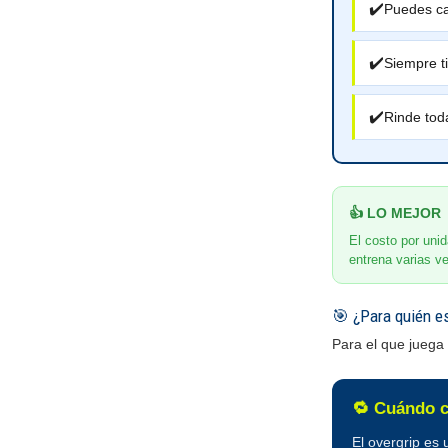
✔️
Puedes ca
✔️
Siempre t
✔️
Rinde tod
👍 LO MEJOR
El costo por uni
entrena varias v
🎯 ¿Para quién e
Para el que juega
🔁 Cuándo c
El overgrip es