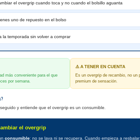
mbiar el overgrip cuando toca y no cuando el bolsillo aguanta
ienes uno de repuesto en el bolso
a la temporada sin volver a comprar
⚠️ A TENER EN CUENTA
dad más conveniente para el que
Es un overgrip de recambio, no un 
eces por semana.
premium de sensación.
s?
 seguido y entiende que el overgrip es un consumible.
ambiar el overgrip
 un
consumible
: no se lava ni se recupera. Cuando empieza a resbalar