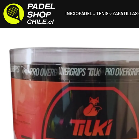
INICIO
PÁDEL
TENIS
ZAPATILLAS
Inicio
Accesorios
Overgrip
Overgrip Tilki Pro Mix Colores X60