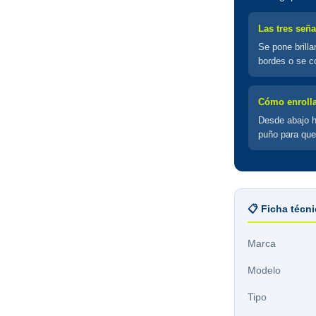
Las tres seña
Se pone brilla
bordes o se co
Cómo enrolla
Desde abajo ha
puño para que
📋 Ficha técn
Marca
Modelo
Tipo