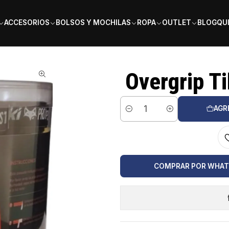
PAGA EN 6 CUOTAS SIN INTERÉS
ACCESORIOS
BOLSOS Y MOCHILAS
ROPA
OUTLET
BLOG
QU
Overgrip Ti
AGR
Cantidad
COMPRAR POR WHA