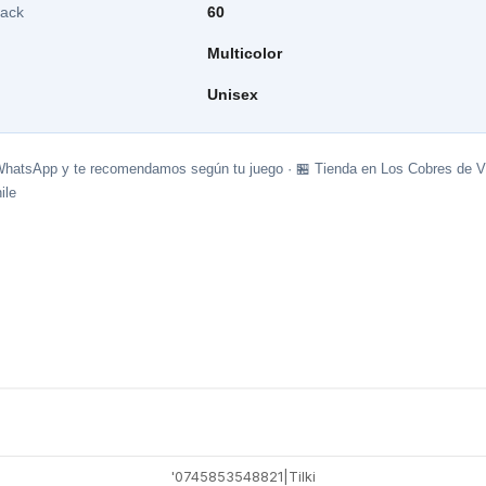
pack
60
Multicolor
Unisex
WhatsApp y te recomendamos según tu juego · 🏪 Tienda en Los Cobres de Vi
ile
'0745853548821
|
Tilki