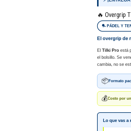
🔥 Overgrip T
🏓 PÁDEL Y TE
El overgrip de
El
Tilki Pro
está p
el bolsillo. Se ve
cambia, no se es
📦
Formato pa
💰
Costo por un
Lo que vas a 