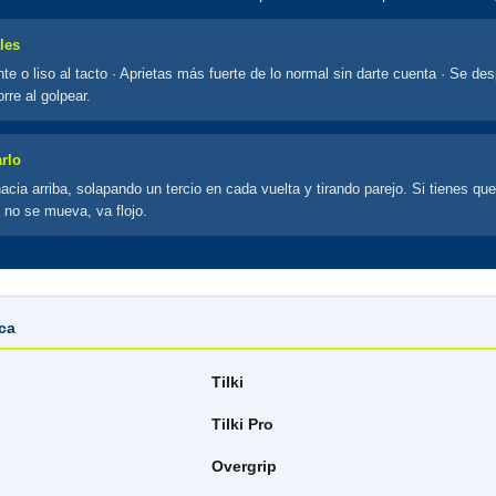
les
nte o liso al tacto · Aprietas más fuerte de lo normal sin darte cuenta · Se de
rre al golpear.
rlo
cia arriba, solapando un tercio en cada vuelta y tirando parejo. Si tienes que
 no se mueva, va flojo.
ica
Tilki
Tilki Pro
Overgrip