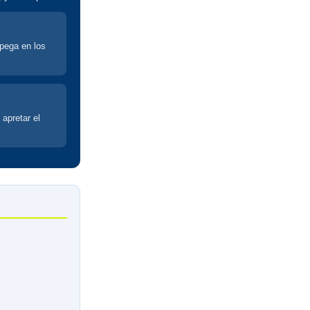
spega en los
 apretar el