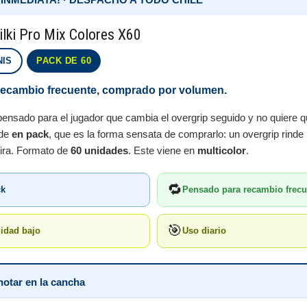
ilki Pro Mix Colores X60
NIS
PACK DE 60
 recambio frecuente, comprado por volumen.
ensado para el jugador que cambia el overgrip seguido y no quiere q
nde
en pack
, que es la forma sensata de comprarlo: un overgrip rinde 
tira. Formato de
60 unidades
. Este viene en
multicolor
.
🔁
ck
Pensado para recambio frecu
🎯
idad bajo
Uso diario
notar en la cancha