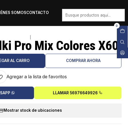
IÉNES SOMOS
CONTACTO
0
|
lki Pro Mix Colores X60
EGAR AL CARRO
COMPRAR AHORA
Agregar a la lista de favoritos
TSAPP
LLAMAR 56976649926
Mostrar stock de ubicaciones