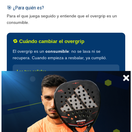
🎯 ¿Para quién es?
Para el que juega seguido y entiende que el overgrip es un
consumible.
🔁 Cuándo cambiar el overgrip
El overgrip es un
consumible
: no se lava ni se
recupera. Cuando empieza a resbalar, ya cumplió.
Las tres señales
Se pone brillante o liso al tacto · Aprietas más fuerte de
lo normal sin darte cuenta · Se despega en los bordes o
se corre al golpear.
Cómo enrollarlo
Desde abajo hacia arriba, solapando un tercio en cada
vuelta y tirando parejo. Si tienes que apretar el puño para
que no se mueva, va flojo.