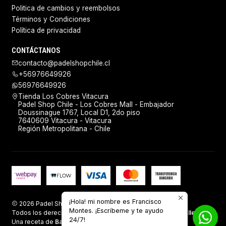
Politica de cambios y reembolsos
Términos y Condiciones
Política de privacidad
CONTÁCTANOS
contacto@padelshopchile.cl
+56976649926
56976649926
Tienda Los Cobres Vitacura
Padel Shop Chile - Los Cobres Mall - Embajador
Doussinague 1767, Local D1, 2do piso
7640609 Vitacura - Vitacura
Región Metropolitana - Chile
¡Hola! mi nombre es Francisco
2026 Padel Shop Chile.
Montes. ¡Escríbeme y te ayudo
Todos los derechos reservados.
Desarrollado por Jumpseller
.
24/7!
Una receta de
Baking Sales.