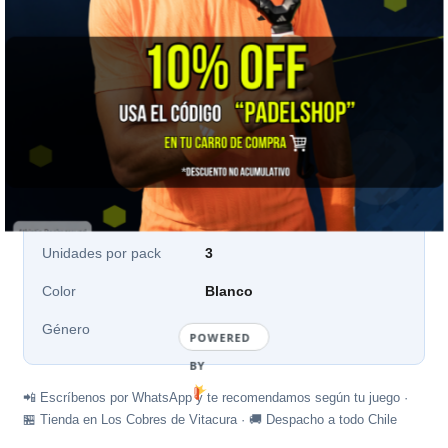
📋 Ficha técnica
Marca
Tilki
Modelo
Tilki Pro
Tipo
Overgrip
Unidades por pack
3
Color
Blanco
Género
Unisex
POWERED
BY
📲 Escríbenos por WhatsApp y te recomendamos según tu juego ·
🏪 Tienda en Los Cobres de Vitacura · 🚚 Despacho a todo Chile