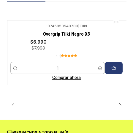
'0745853548780
|
Tilki
-13%
Overgrip Tilki Negro X3
$6.990
$7.990
5.0
Cantidad
Comprar ahora
DESPACHOS A TODO EL PAÍS