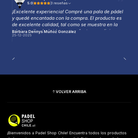
5.0
3 reseñas
¡Excelente experiencia! Compré una pala de pádel
y quedé encantada con la compra. El producto es
de excelente calidad, tal como se muestra en la
página, y llegó rápido y en perfectas condiciones.
Bárbara Dennys Muñoz González
25-12-2025
La atención fue muy amable y profesional, lo que
hizo que todo el proceso fuera aún mejor.
Totalmente recomendable, sin duda volveré a
comprar.
VOLVER ARRIBA
¡Bienvenidos a Padel Shop Chile! Encuentra todos los productos