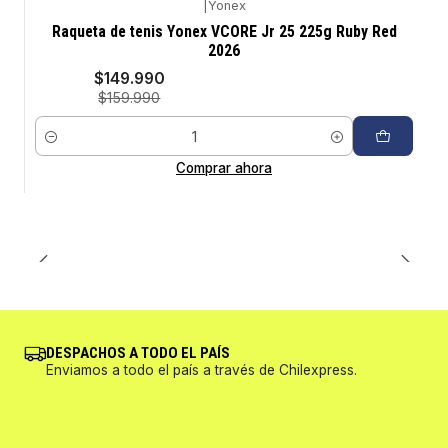
|
Yonex
-6%
Raqueta de tenis Yonex VCORE Jr 25 225g Ruby Red
2026
$149.990
$159.990
Cantidad
Comprar ahora
DESPACHOS A TODO EL PAÍS
Enviamos a todo el país a través de Chilexpress.