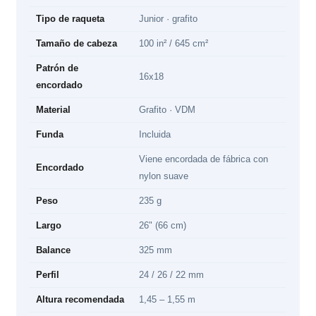
Tipo de raqueta
Junior · grafito
Tamaño de cabeza
100 in² / 645 cm²
Patrón de
16x18
encordado
Material
Grafito · VDM
Funda
Incluida
Viene encordada de fábrica con
Encordado
nylon suave
Peso
235 g
Largo
26" (66 cm)
Balance
325 mm
Perfil
24 / 26 / 22 mm
Altura recomendada
1,45 – 1,55 m