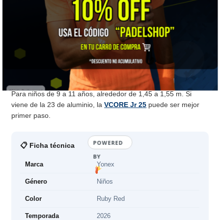
⚠️ A TENER EN CUENTA
Va con
bola verde (Stage 1)
. Cuando la supere, el paso es a
una raqueta de adulto liviana — la
VCORE Ace
de 260 g es el
puente natural.
🎯 ¿Para quién es?
Para niños de 9 a 11 años, alrededor de 1,45 a 1,55 m. Si
viene de la 23 de aluminio, la
VCORE Jr 25
puede ser mejor
primer paso.
POWERED
📋 Ficha técnica
BY
Marca
Yonex
Género
Niños
Color
Ruby Red
Temporada
2026