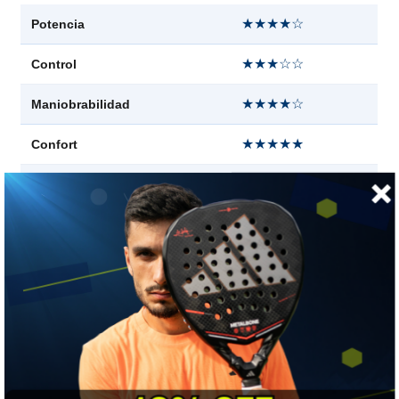
★★★★☆
Potencia
★★★☆☆
Control
★★★★☆
Maniobrabilidad
★★★★★
Confort
★★★★☆
Efecto (spin)
★★★★★
Punto dulce
★★★☆☆
Estabilidad
👍 LO MEJOR
El último paso antes del tenis de adulto. A esta altura el niño
ya juega en serio, y esta raqueta le da todo lo que una VCORE
de adulto ofrece, en la medida que todavía necesita.