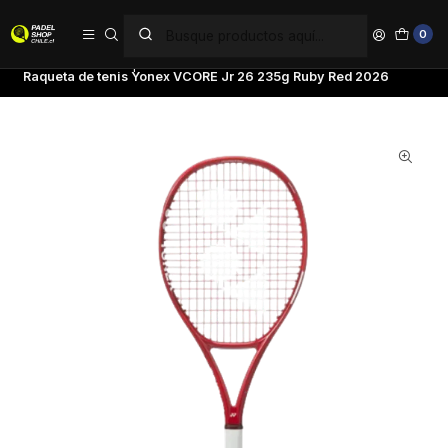
PAGA EN 6 CUOTAS SIN INTERÉS
0
Inicio
Tenis
Raquetas de Tenis
Yonex
Raqueta de tenis Yonex VCORE Jr 26 235g Ruby Red 2026