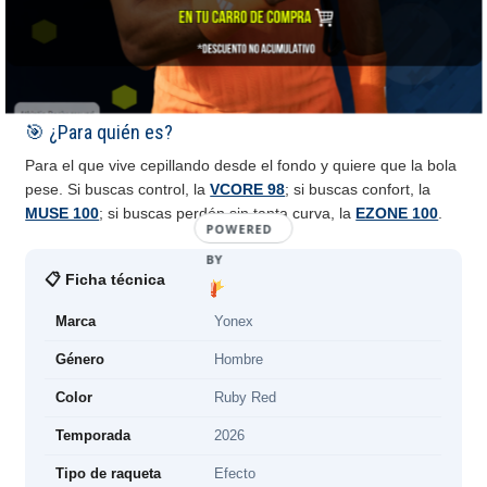
profundidad hay que administrarla — una cuerda de control
ayuda, y eso lo vemos en tienda. Si quieres más mando, la
VCORE 98
. Se entrega sin encordar · servicio disponible en
tienda.
🎯 ¿Para quién es?
Para el que vive cepillando desde el fondo y quiere que la bola
pese. Si buscas control, la
VCORE 98
; si buscas confort, la
MUSE 100
; si buscas perdón sin tanta curva, la
EZONE 100
.
POWERED
BY
📋 Ficha técnica
Marca
Yonex
Género
Hombre
Color
Ruby Red
Temporada
2026
Tipo de raqueta
Efecto