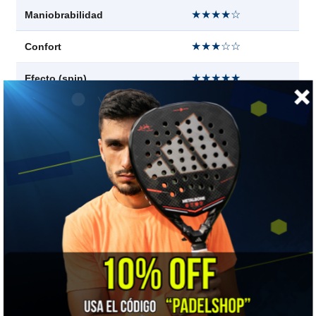
★★★★☆
Maniobrabilidad
★★★☆☆
Confort
★★★★★
Efecto (spin)
★★★★★
Punto dulce
★★★★☆
Estabilidad
👍 LO MEJOR
Potencia y efecto en dosis que pocas raquetas dan. Si tu
juego es cepillar la bola y mandarla pesada desde el fondo,
esta es de las mejores que existen hoy.
⚠️ A TENER EN CUENTA
Se va larga. El reseñador de TennCom la pegó afuera una y
otra vez ajustando cuerda y tensión. Con tanta potencia, la