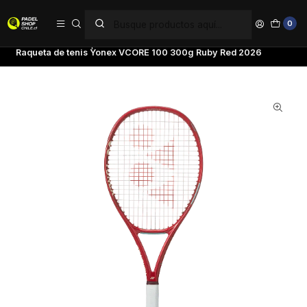
PAGA EN 6 CUOTAS SIN INTERÉS
0
Inicio
Tenis
Raquetas de Tenis
Yonex
Raqueta de tenis Yonex VCORE 100 300g Ruby Red 2026