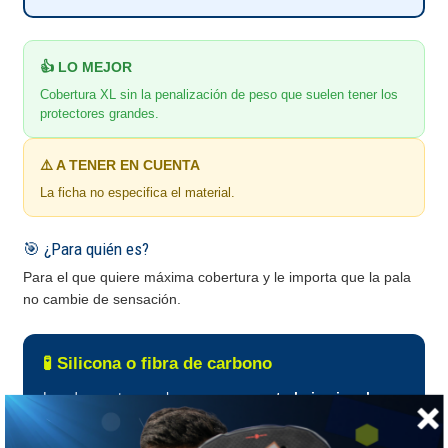
👍 LO MEJOR
Cobertura XL sin la penalización de peso que suelen tener los
protectores grandes.
⚠️ A TENER EN CUENTA
La ficha no especifica el material.
🎯 ¿Para quién es?
Para el que quiere máxima cobertura y le importa que la pala
no cambie de sensación.
🧪 Silicona o fibra de carbono
Los dos protegen el marco, pero
no trabajan igual
.
Esta es la decisión que importa.