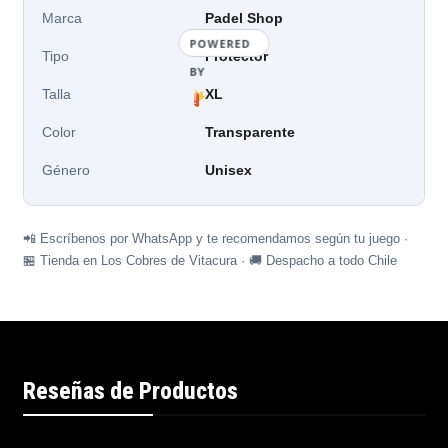
Marca
Padel Shop
POWERED
Tipo
Protector
BY
Talla
XL
Color
Transparente
Género
Unisex
📲 Escríbenos por WhatsApp y te recomendamos según tu juego ·
🏪 Tienda en Los Cobres de Vitacura · 🚚 Despacho a todo Chile
Reseñas de Productos