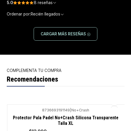
5.0
8 reseñas
Ordenar por:
Recién llegados
CARGAR MÁS RESEÑAS
COMPLEMENTA TU COMPRA
Recomendaciones
8736693191149
|
No+Crash
-13%
Protector Pala Padel No+Crash Silicona Transparente
Talla XL