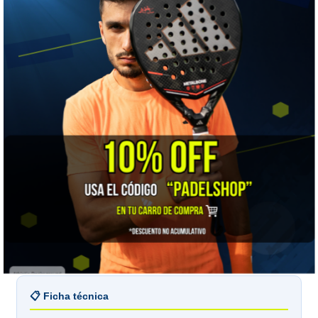
Silicona
Flexible: se deforma con el golpe y lo absorbe. Se
adapta a cualquier marco y perdona los errores de
instalación.
Fibra de carbono
Rígida y muy liviana: reparte el impacto en vez de
absorberlo, y resiste mucho más el roce contra el muro.
Talla L o XL
La XL cubre más superficie de la cabeza; la L es más
discreta y pesa menos. Si pegas seguido contra el
cristal, XL.
📋 Ficha técnica