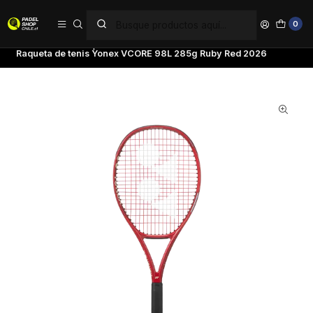
PAGA EN 6 CUOTAS SIN INTERÉS
0
Inicio
Tenis
Raquetas de Tenis
Yonex
Raqueta de tenis Yonex VCORE 98L 285g Ruby Red 2026