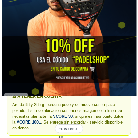
★★★★★
Efecto (spin)
★★★☆☆
Punto dulce
★★☆☆☆
Estabilidad
👍 LO MEJOR
Control y efecto sin peso. Para quien quiere dirigir la bola y
cepillarla, pero prefiere llegar antes que atravesar. En dobles
rinde muchísimo.
⚠️ A TENER EN CUENTA
Aro de 98 y 285 g: perdona poco y se mueve contra pace
pesado. Es la combinación con menos margen de la línea. Si
necesitas plantarte, la
VCORE 98
; si quieres más punto dulce,
la
VCORE 100L
. Se entrega sin encordar · servicio disponible
en tienda.
POWERED
BY