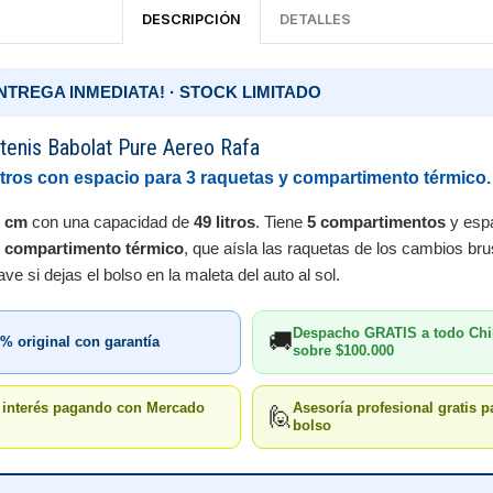
DESCRIPCIÓN
DETALLES
¡ENTREGA INMEDIATA! · STOCK LIMITADO
tenis Babolat Pure Aereo Rafa
itros con espacio para 3 raquetas y compartimento térmico.
0 cm
con una capacidad de
49 litros
. Tiene
5 compartimentos
y esp
e
compartimento térmico
, que aísla las raquetas de los cambios br
e si dejas el bolso en la maleta del auto al sol.
Despacho GRATIS a todo Chi
🚚
% original con garantía
sobre $100.000
n interés pagando con Mercado
Asesoría profesional gratis pa
🙋
bolso