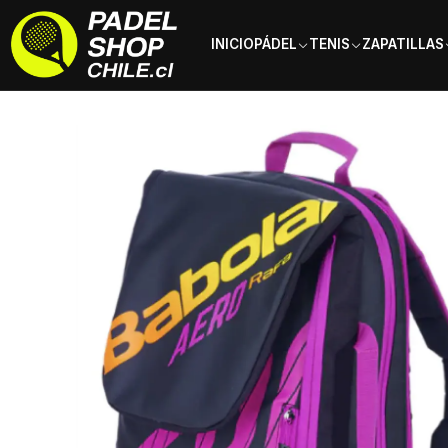
INICIO
PÁDEL
TENIS
ZAPATILLAS
Inicio
Tenis
Bolsos y Mochilas
Mochilas
Mochila de tenis Babol