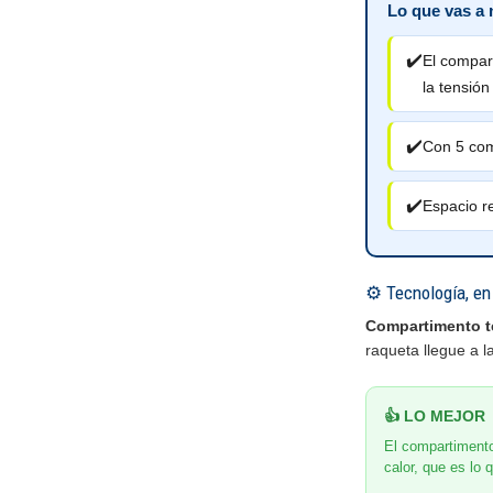
Lo que vas a n
✔️
El compar
la tensión
✔️
Con 5 com
✔️
Espacio r
⚙️ Tecnología, en 
Compartimento t
raqueta llegue a l
👍 LO MEJOR
El compartimento
calor, que es lo 