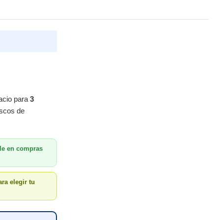
acio para
3
uscos de
le en compras
ra elegir tu