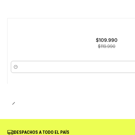
-8%
$109.990
$119.990
Cantidad
DESPACHOS A TODO EL PAÍS