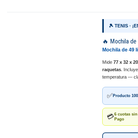
🎾 TENIS · 
🔥 Mochila de 
Mochila de 49 l
Mide
77 x 32 x 2
raquetas
. Incluy
temperatura — clav
✅
Producto 100
6 cuotas si
💳
Pago