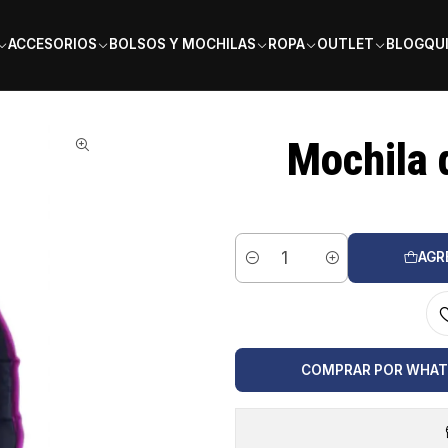
PAGA EN 6 CUOTAS SIN INTERÉS
ACCESORIOS
BOLSOS Y MOCHILAS
ROPA
OUTLET
BLOG
QU
at Pure Aereo Rafa
Mochila 
AGR
Cantidad
COMPRAR POR WHA