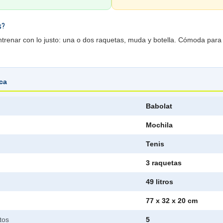
s?
ntrenar con lo justo: una o dos raquetas, muda y botella. Cómoda par
ica
Babolat
Mochila
Tenis
3 raquetas
49 litros
77 x 32 x 20 cm
tos
5