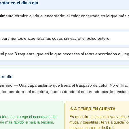
otar en el día a día
timento térmico cuida el encordado: el calor encerrado es lo que más r
partimentos encuentras las cosas sin vaciar el bolso entero
eal para 3 raquetas, que es lo que necesitas si rotas encordados o jue
criollo
érmico
— Una capa aislante que frena el traspaso de calor. No enfría: 
a temperatura del maletero, que es donde el encordado pierde tensión 
⚠️ A TENER EN CUENTA
 térmico protege el encordado del
Es mochila: si sueles llevar varias
que más rápido le baja la tensión.
muda y zapatillas, te va a quedar co
conviene un bolso de 6 o 9.