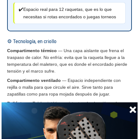
✔️
Espacio real para 12 raquetas, que es lo que
necesitas si rotas encordados o juegas torneos
⚙️ Tecnología, en criollo
Compartimento térmico
— Una capa aislante que frena el
traspaso de calor. No enfría: evita que la raqueta llegue a la
temperatura del maletero, que es donde el encordado pierde
tensión y el marco sufre.
Compartimento ventilado
— Espacio independiente con
rejilla o malla para que circule el aire. Sirve tanto para
zapatillas como para ropa mojada después de jugar.
Poliéster
— Tejido sintético resistente a la abrasión y al agua
ligera, elegido por relación resistencia/peso en bolsería
deportiva.
👍 LO MEJOR