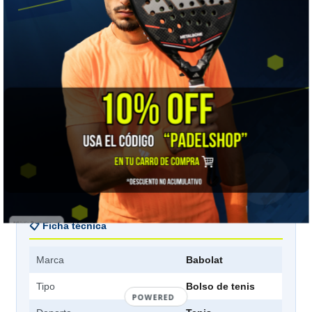
Trae térmico y compartimento ventilado de zapatillas. Es la
combinación que realmente marca diferencia en el uso diario.
⚠️ A TENER EN CUENTA
Es de los grandes. Si juegas dos veces por semana y llevas
una o dos raquetas, quizá cargues más volumen del necesario.
🎯 ¿Para quién es?
Para el jugador de torneo que carga varias raquetas con
distintos encordados, muda de recambio y zapatillas. También
sirve para viajar a competir.
📋 Ficha técnica
Marca
Babolat
Tipo
Bolso de tenis
POWERED