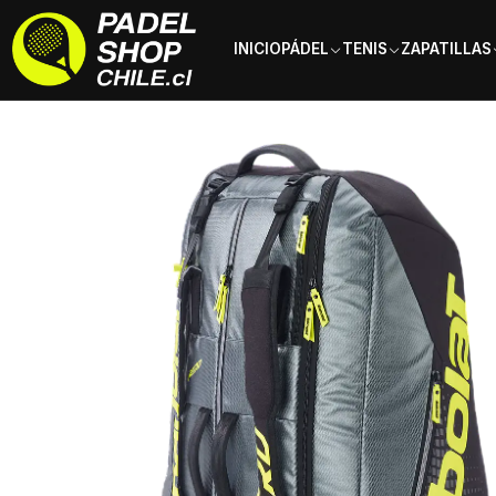
INICIO
PÁDEL
TENIS
ZAPATILLAS
Inicio
Tenis
Bolsos y Mochilas
Bolsos
Bolso de Tenis Babolat 