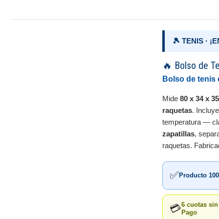
🎾 TENIS · 
🔥 Bolso de T
Bolso de tenis
Mide
80 x 34 x 3
raquetas
. Incluy
temperatura — clav
zapatillas
, separ
raquetas. Fabric
✅
Producto 100
6 cuotas si
💳
Pago