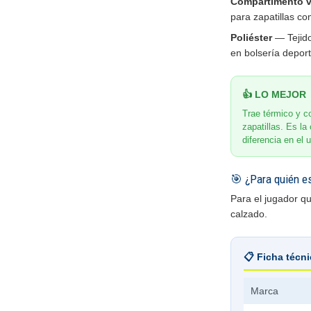
Compartimento v
para zapatillas c
Poliéster
— Tejido 
en bolsería deport
👍 LO MEJOR
Trae térmico y c
zapatillas. Es l
diferencia en el u
🎯 ¿Para quién e
Para el jugador q
calzado.
📋 Ficha técn
Marca