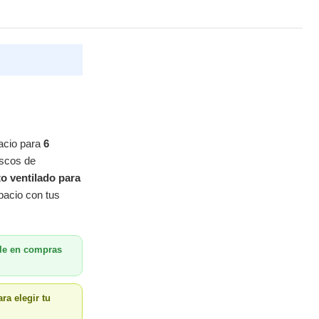
acio para
6
uscos de
o ventilado para
pacio con tus
le en compras
ra elegir tu