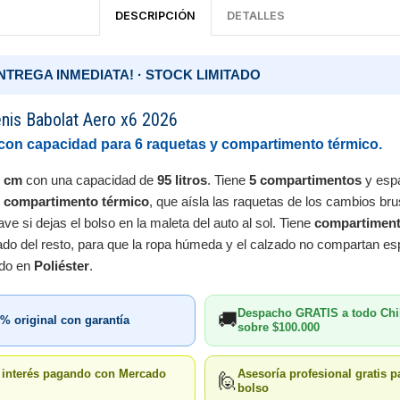
DESCRIPCIÓN
DETALLES
¡ENTREGA INMEDIATA! · STOCK LIMITADO
enis Babolat Aero x6 2026
 con capacidad para 6 raquetas y compartimento térmico.
5 cm
con una capacidad de
95 litros
. Tiene
5 compartimentos
y esp
e
compartimento térmico
, que aísla las raquetas de los cambios br
e si dejas el bolso en la maleta del auto al sol. Tiene
compartiment
ado del resto, para que la ropa húmeda y el calzado no compartan es
ado en
Poliéster
.
Despacho GRATIS a todo Chi
🚚
% original con garantía
sobre $100.000
n interés pagando con Mercado
Asesoría profesional gratis pa
🙋
bolso