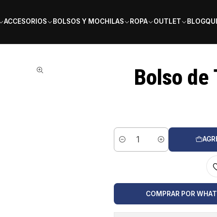
PAGA EN 6 CUOTAS SIN INTERÉS
ACCESORIOS
BOLSOS Y MOCHILAS
ROPA
OUTLET
BLOG
QU
Aero x6 2026
Bolso de 
AGR
Cantidad
COMPRAR POR WHA