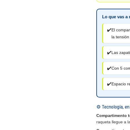
Lo que vas a n
✔️
El compar
la tensión
✔️
Las zapati
✔️
Con 5 com
✔️
Espacio r
⚙️ Tecnología, en 
Compartimento t
raqueta llegue a l