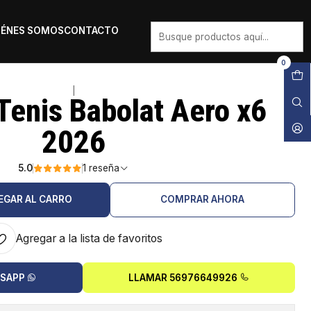
IÉNES SOMOS
CONTACTO
0
|
Tenis Babolat Aero x6
2026
5.0
1 reseña
EGAR AL CARRO
COMPRAR AHORA
Agregar a la lista de favoritos
TSAPP
LLAMAR 56976649926