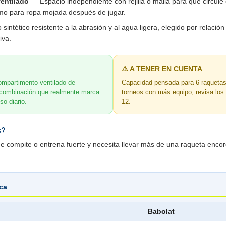
entilado
— Espacio independiente con rejilla o malla para que circule e
omo para ropa mojada después de jugar.
sintético resistente a la abrasión y al agua ligera, elegido por relación
iva.
⚠️ A TENER EN CUENTA
ompartimento ventilado de
Capacidad pensada para 6 raquetas.
a combinación que realmente marca
torneos con más equipo, revisa los
so diario.
12.
s?
ue compite o entrena fuerte y necesita llevar más de una raqueta enco
ica
Babolat