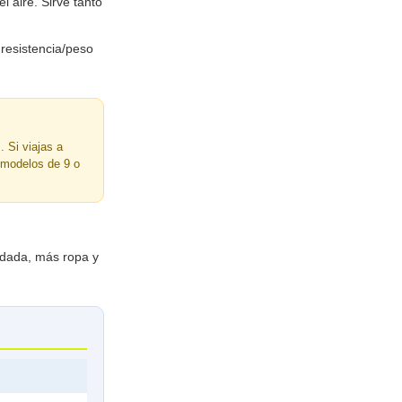
l aire. Sirve tanto
 resistencia/peso
 Si viajas a
 modelos de 9 o
rdada, más ropa y