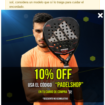
sol, considera un modelo que sí lo traiga para cuidar el
encordado.
🎯 ¿Para quién es?
Para el jugador que compite o entrena fuerte y necesita llevar
más de una raqueta encordada, más ropa y calzado.
📋 Ficha técnica
Marca
Babolat
Tipo
Bolso de tenis
Deporte
Tenis
Capacidad
6 raquetas
Volumen
40 litros
Medidas
19 x 31 x 80 cm