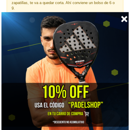
zapatillas, te va a quedar corta. Ahí conviene un bolso de 6 o
9.
🎯 ¿Para quién es?
Para quien va a entrenar con lo justo: una o dos raquetas,
muda y botella. Cómoda para moverse en metro o bici.
📋 Ficha técnica
Marca
Babolat
Tipo
Mochila
Deporte
Tenis
Capacidad
1 raqueta
Volumen
30 litros
Medidas
24 x 29 x 50 cm