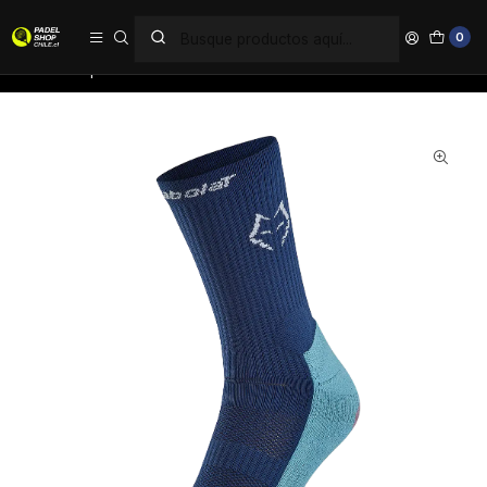
PAGA EN 6 CUOTAS SIN INTERÉS
0
Inicio
Ropa
Hombre
Calcetines
Calcetín Juan Lebrón Azul