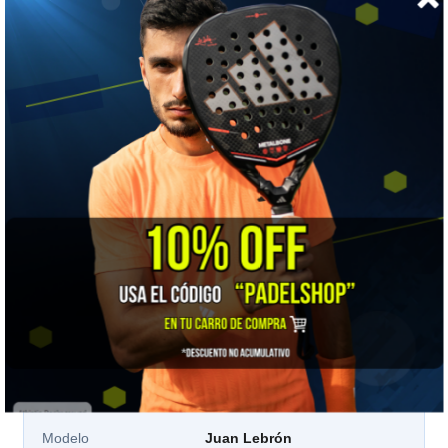
📏 GUÍA DE TALLAS
Babolat · por número de calzado europeo
TALLA
35-38
39-42
43-46
47-50
Calza EU
35 a 38
39 a 42
43 a 46
47 a 50
Cómo elegir:
las tallas van por tu número de zapatilla,
no por talla de ropa. Si estás justo en el borde entre dos
rangos, elige el mayor: el elástico ajusta, pero un
calcetín corto tensa el empeine.
📋 Ficha técnica
Marca
Babolat
Modelo
Juan Lebrón