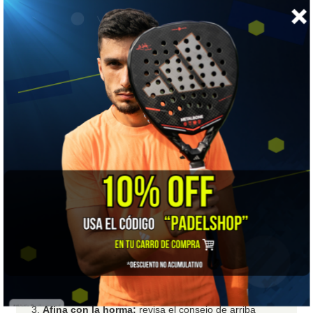
dinámica, con adherencia Michelin y sujeción de competición
para exprimir su juego.
📏 Guía de tallas
Tu talla en 3 pasos, sin salir de tu casa
💡
Consejo:
Las líneas
Jet
de Babolat calzan
ajustadas y algo estrechas (calce de competición).
Si tu medida queda entre dos, elige la
media talla
superior
.
Mide tu pie.
Talón contra la pared, de pie y con el
calcetín con el que juegas. Marca dónde termina tu
dedo más largo y mide en
milímetros
desde la pared
hasta la marca.
Busca esos milímetros
en la columna
mm
y quédate
con esa talla. Babolat tiene
medias tallas
: úsalas si tu
medida queda entre dos.
Afina con la horma:
revisa el consejo de arriba