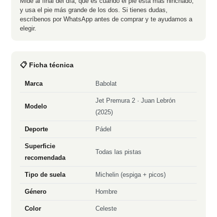
Mide al final del día, que es cuando el pie está más hinchado,
y usa el pie más grande de los dos. Si tienes dudas,
escríbenos por WhatsApp antes de comprar y te ayudamos a
elegir.
📋 Ficha técnica
Marca
Babolat
Jet Premura 2 · Juan Lebrón
Modelo
(2025)
Deporte
Pádel
Superficie
Todas las pistas
recomendada
Tipo de suela
Michelin (espiga + picos)
Género
Hombre
Color
Celeste