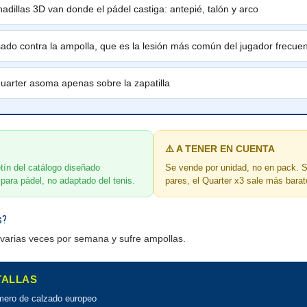
adillas 3D van donde el pádel castiga: antepié, talón y arco
ado contra la ampolla, que es la lesión más común del jugador frecue
uarter asoma apenas sobre la zapatilla
⚠️ A TENER EN CUENTA
etín del catálogo diseñado
Se vende por unidad, no en pack. S
para pádel, no adaptado del tenis.
pares, el Quarter x3 sale más barat
s?
 varias veces por semana y sufre ampollas.
 TALLAS
úmero de calzado europeo