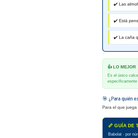
✔️ Las almoh
✔️ Está pens
✔️ La caña q
👍 LO MEJOR
Es el único calc
específicamente 
🎯 ¿Para quién e
Para el que juega
📏 GUÍA DE
Babolat · por n