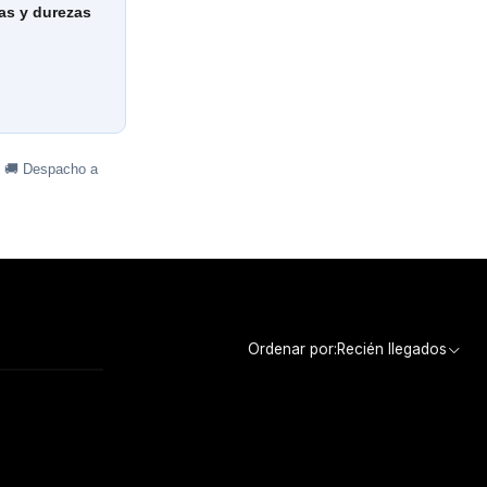
as y durezas
· 🚚 Despacho a
Ordenar por:
Recién llegados