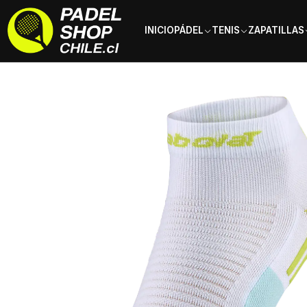
INICIO
PÁDEL
TENIS
ZAPATILLAS
Inicio
Ropa
Hombre
Calcetines
Calcetín Babolat Blanco