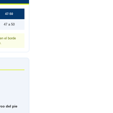
47-50
47 a 50
 en el borde
e.
rco del pie