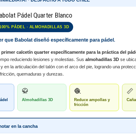
abolat Pádel Quarter Blanco
100% PÁDEL · ALMOHADILLAS 3D
ter que Babolat diseñó específicamente para pádel.
u
primer calcetín quarter específicamente para la práctica del pád
empo reduciendo lesiones y molestias. Sus
almohadillas 3D
se ubica
y en la articulación del talón con el arco del pie, logrando una protecc
fricción, quemaduras y durezas.
🥋
🧶
📏
ádel
Almohadillas 3D
Reduce ampollas y
Caña
fricción
notar en la cancha