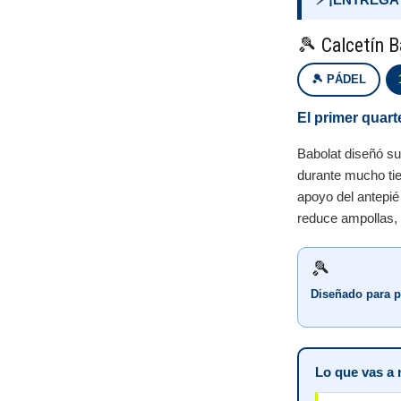
🎾 Calcetín B
🎾 PÁDEL
El primer quar
Babolat diseñó s
durante mucho ti
apoyo del antepié 
reduce ampollas, 
🎾
Diseñado para p
Lo que vas a 