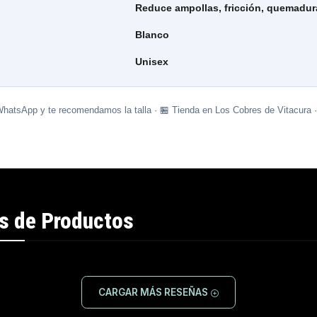
Reduce ampollas, fricción, quemadur
Blanco
Unisex
WhatsApp y te recomendamos la talla · 🏪 Tienda en Los Cobres de Vitacura 
s de Productos
CARGAR MÁS RESEÑAS