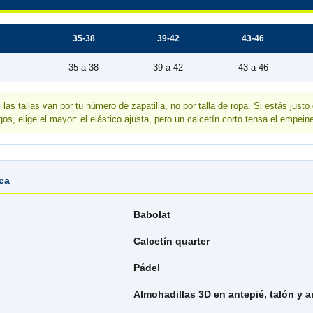
35-38
39-42
43-46
35 a 38
39 a 42
43 a 46
:
las tallas van por tu número de zapatilla, no por talla de ropa. Si estás justo
gos, elige el mayor: el elástico ajusta, pero un calcetín corto tensa el empein
ica
Babolat
Calcetín quarter
Pádel
Almohadillas 3D en antepié, talón y a