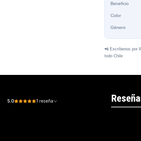
Beneficio
Color
Género
📲 Escríbenos por 
todo Chile
Reseña
5.0
1 reseña