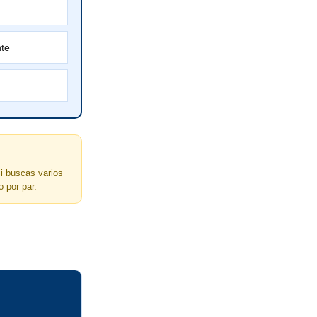
nte
i buscas varios
o por par.