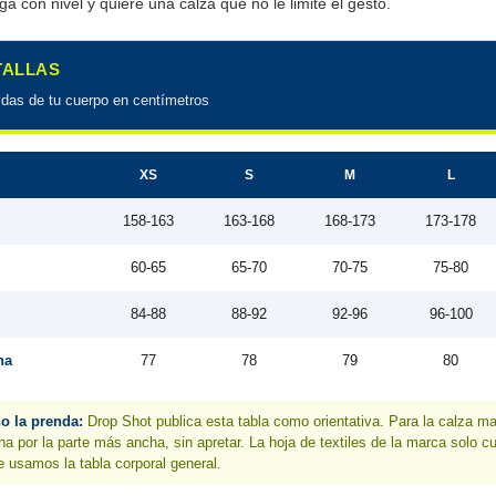
ga con nivel y quiere una calza que no le limite el gesto.
 TALLAS
idas de tu cuerpo en centímetros
XS
S
M
L
158-163
163-168
168-173
173-178
60-65
65-70
70-75
75-80
84-88
88-92
92-96
96-100
na
77
78
79
80
no la prenda:
Drop Shot publica esta tabla como orientativa. Para la calza m
ha por la parte más ancha, sin apretar. La hoja de textiles de la marca solo c
ue usamos la tabla corporal general.