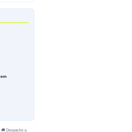
stem
· 🚚 Despacho a