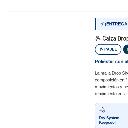
⚡ ¡ENTREGA
🎾 Calza Dro
🎾 PÁDEL
Poliéster con e
La malla Drop Sh
composición en fi
movimientos y per
rendimiento en la 
💨
Dry System
Keepcool