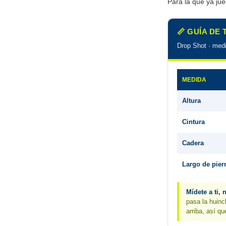
Para la que ya jue
📏 GUÍA DE
Drop Shot · med
MEDIDA
Altura
Cintura
Cadera
Largo de pier
Mídete a ti, 
pasa la huinc
arriba, así q