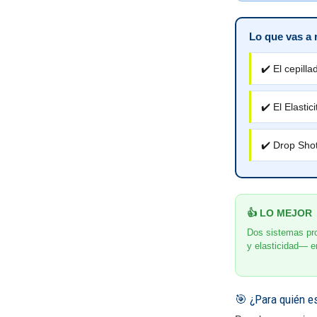
Lo que vas a 
✔️ El cepilla
✔️ El Elastic
✔️ Drop Shot
👍 LO MEJOR
Dos sistemas pro
y elasticidad— e
🎯 ¿Para quién e