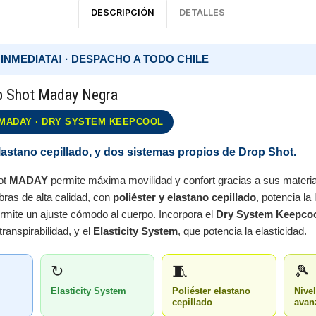
DESCRIPCIÓN
DETALLES
 INMEDIATA! · DESPACHO A TODO CHILE
p Shot Maday Negra
MADAY · DRY SYSTEM KEEPCOOL
lastano cepillado, y dos sistemas propios de Drop Shot.
ot
MADAY
permite máxima movilidad y confort gracias a sus materia
bras de alta calidad, con
poliéster y elastano cepillado
, potencia la 
mite un ajuste cómodo al cuerpo. Incorpora el
Dry System Keepco
transpirabilidad, y el
Elasticity System
, que potencia la elasticidad.
↻
🧵
🎾
Elasticity System
Poliéster elastano
Nive
cepillado
avan