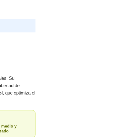
les. Su
libertad de
ol
, que optimiza el
l medio y
zado