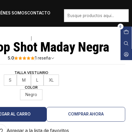
IÉNES SOMOS
CONTACTO
0
|
op Shot Maday Negra
5.0
1 reseña
TALLA VESTUARIO
S
M
L
XL
COLOR
Negro
EGAR AL CARRO
COMPRAR AHORA
Agregar a la lista de favoritos