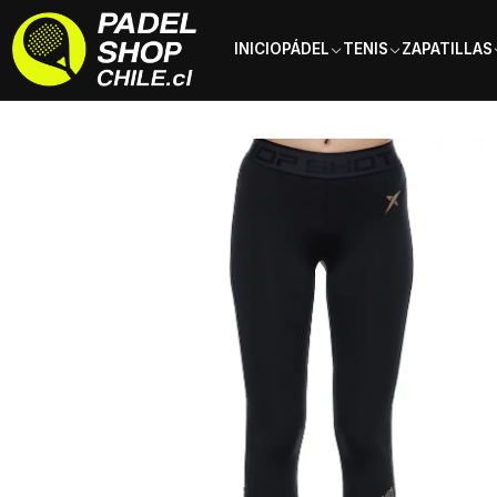
INICIO
PÁDEL
TENIS
ZAPATILLAS
Inicio
Ropa
Mujer
Calzas
Calza Drop Shot Maday Negra