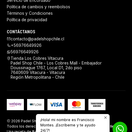
Servicio de Encordado
Politica de cambios y reembolsos
Términos y Condiciones
Política de privacidad
CONTÁCTANOS
contacto@padelshopchile.cl
+56976649926
56976649926
Tienda Los Cobres Vitacura
Padel Shop Chile - Los Cobres Mall - Embajador
Doussinague 1767, Local D1, 2do piso
7640609 Vitacura - Vitacura
Región Metropolitana - Chile
¡Hola! mi nombre es Francisco
2026 Padel Shop Chile.
Montes. ¡Escríbeme y te ayudo
Todos los derechos reservados.
Desarrollado por Jumpseller
.
24/7!
Una receta de
Baking Sales.