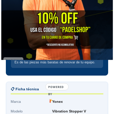
el sonido del impacto. Muchos jugadores lo notan de
inmediato.
Lo que no hace
No reduce la carga que llega al codo: eso depende del
cordaje, la tensión y la técnica, no del amortiguador.
Cuándo cambiarlo
Cuando pierde elasticidad o se sale solo entre puntos.
Es de las piezas más baratas de renovar de tu equipo.
POWERED
📋 Ficha técnica
BY
Marca
Yonex
Modelo
Vibration Stopper V