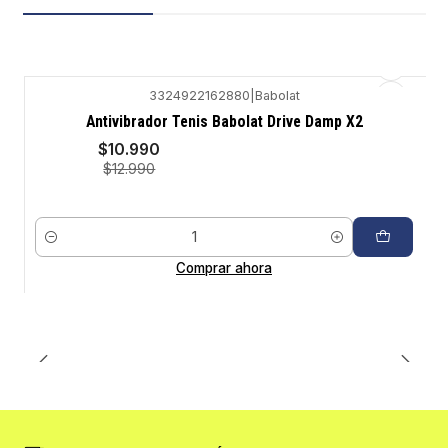
3324922162880
|
Babolat
-15%
Antivibrador Tenis Babolat Drive Damp X2
$10.990
$12.990
Cantidad
Comprar ahora