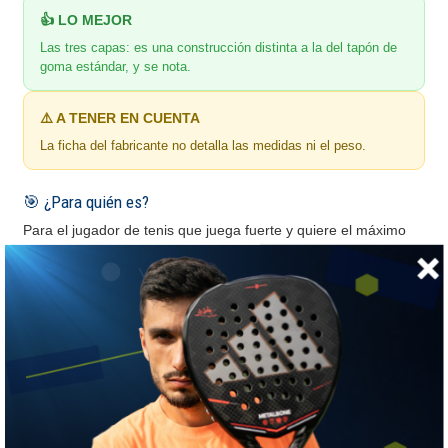
👍 LO MEJOR
Las tres capas: es una construcción distinta a la del tapón de
goma estándar, y se nota.
⚠️ A TENER EN CUENTA
La ficha del fabricante no detalla las medidas ni el peso.
🎯 ¿Para quién es?
Para el jugador de tenis que juega fuerte y quiere el máximo
de amortiguación del cordaje.
🎵 Qué hace y qué no hace un antivibrador
Filtra la vibración del cordaje,
no el impacto en el
brazo
. Vale la pena tener clara la diferencia.
Lo que sí hace
Corta el zumbido del cordaje después del golpe y cambia