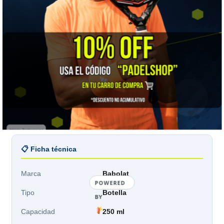
Alrededor de 1 litro
La medida más segura para un partido completo o un
entrenamiento largo: no te obliga a rellenar a mitad de
camino.
Con aislamiento térmico
Si juegas al sol o en verano, el aislamiento es lo que
marca la diferencia entre agua fresca en el tercer set y
agua tibia.
📋 Ficha técnica
Marca
Babolat
POWERED
Tipo
Botella
BY
Capacidad
250 ml