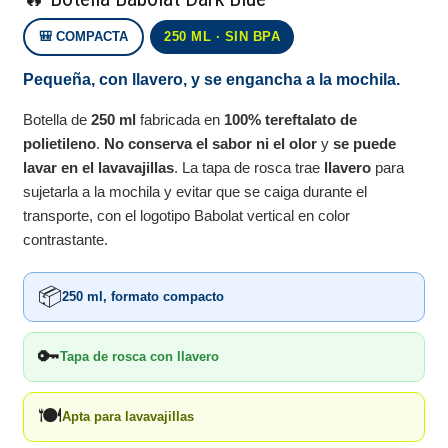
🎒 COMPACTA
250 ML · SIN BPA
Pequeña, con llavero, y se engancha a la mochila.
Botella de
250 ml
fabricada en
100% tereftalato de
polietileno
.
No conserva el sabor ni el olor
y
se puede
lavar en el lavavajillas
. La tapa de rosca trae
llavero
para
sujetarla a la mochila y evitar que se caiga durante el
transporte, con el logotipo Babolat vertical en color
contrastante.
📦
250 ml, formato compacto
🔑
Tapa de rosca con llavero
🍽
Apta para lavavajillas