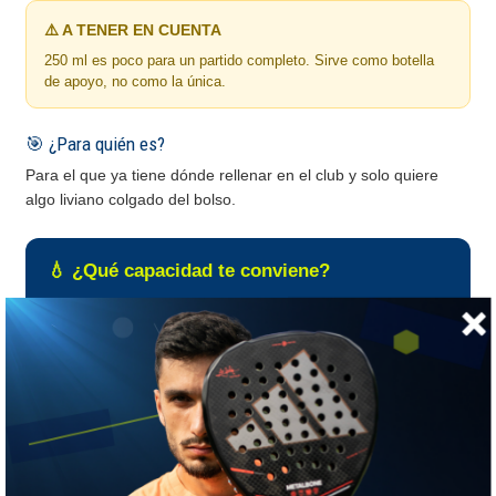
⚠️ A TENER EN CUENTA
250 ml es poco para un partido completo. Sirve como botella
de apoyo, no como la única.
🎯 ¿Para quién es?
Para el que ya tiene dónde rellenar en el club y solo quiere
algo liviano colgado del bolso.
💧 ¿Qué capacidad te conviene?
La botella correcta depende de cuánto dura tu sesión,
no de la marca.
Hasta 500 ml
Para un partido corto o si en tu club hay dispensador.
Pesa poco y cabe en cualquier bolsillo del paletero.