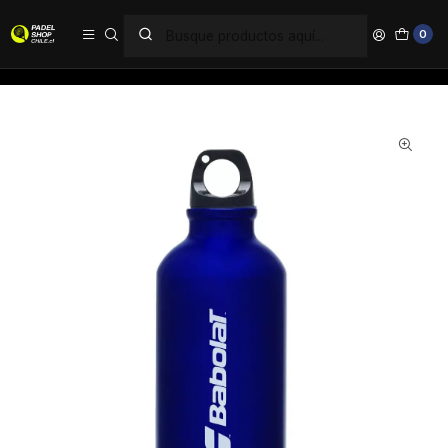
PAGA EN 6 CUOTAS SIN INTERÉS
0
Inicio
Accesorios
Botellas
Botella Babolat Dark Blue