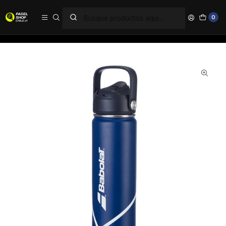
PAGA EN 6 CUOTAS SIN INTERÉS
0
Inicio
Accesorios
Botellas
Botella Babolat Isotérmica Azul