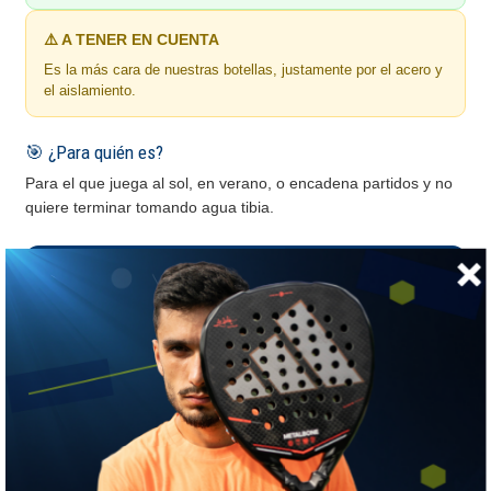
⚠️ A TENER EN CUENTA
Es la más cara de nuestras botellas, justamente por el acero y
el aislamiento.
🎯 ¿Para quién es?
Para el que juega al sol, en verano, o encadena partidos y no
quiere terminar tomando agua tibia.
💧 ¿Qué capacidad te conviene?
La botella correcta depende de cuánto dura tu sesión,
no de la marca.
Hasta 500 ml
Para un partido corto o si en tu club hay dispensador.
Pesa poco y cabe en cualquier bolsillo del paletero.