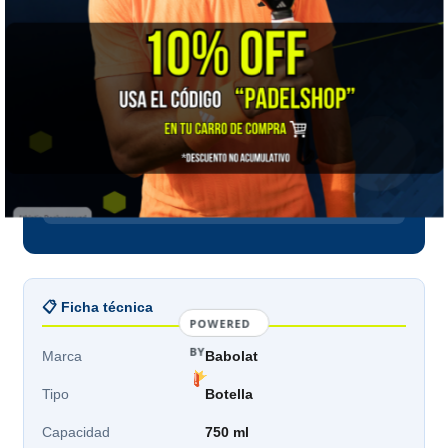
Alrededor de 1 litro
La medida más segura para un partido completo o un
entrenamiento largo: no te obliga a rellenar a mitad de
camino.
Con aislamiento térmico
Si juegas al sol o en verano, el aislamiento es lo que
marca la diferencia entre agua fresca en el tercer set y
agua tibia.
📋 Ficha técnica
POWERED
BY
Marca
Babolat
Tipo
Botella
Capacidad
750 ml