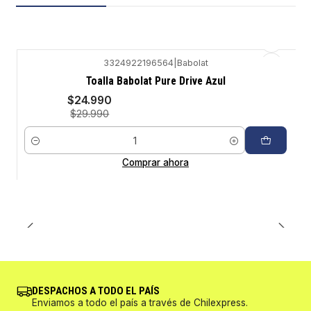
3324922196564
|
Babolat
-17%
Toalla Babolat Pure Drive Azul
$24.990
$29.990
Cantidad
Comprar ahora
DESPACHOS A TODO EL PAÍS
Enviamos a todo el país a través de Chilexpress.