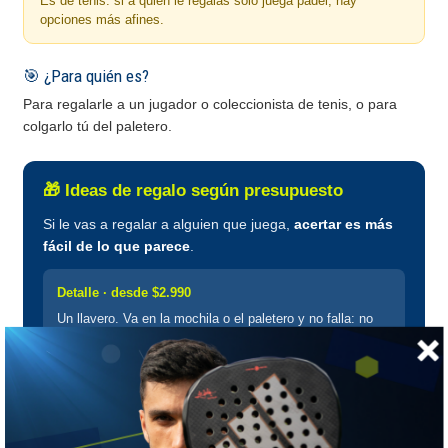
Es de tenis: si a quien le regalas solo juega pádel, hay
opciones más afines.
🎯 ¿Para quién es?
Para regalarle a un jugador o coleccionista de tenis, o para
colgarlo tú del paletero.
🎁 Ideas de regalo según presupuesto
Si le vas a regalar a alguien que juega,
acertar es más
fácil de lo que parece
.
Detalle · desde $2.990
Un llavero. Va en la mochila o el paletero y no falla: no
depende de talla ni de marca preferida.
Regalo útil · desde $6.990
Una botella. La usa cada vez que juega, y quien juega
seguido siempre necesita otra.