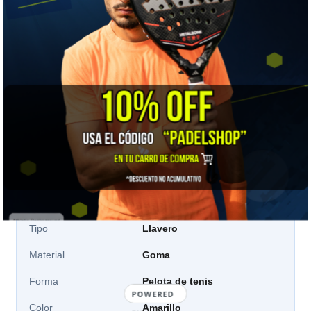
Para el que ya lo tiene todo
Un libro de pádel. Es lo único de esta lista que no se
compra solo, y por eso funciona tan bien de regalo.
📋 Ficha técnica
Marca
Babolat
Modelo
Ball Key Ring
Tipo
Llavero
Material
Goma
Forma
Pelota de tenis
POWERED
Color
Amarillo