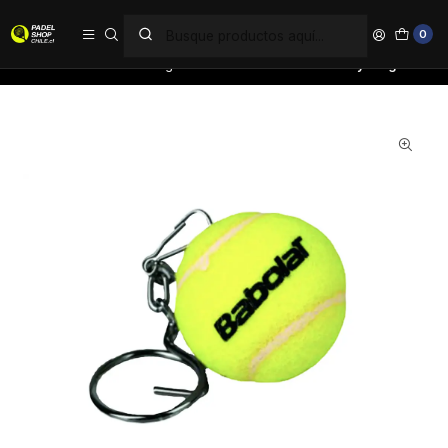
PAGA EN 6 CUOTAS SIN INTERÉS
0
Inicio
Accesorios
Regalos
Llavero Babolat Ball Key Ring