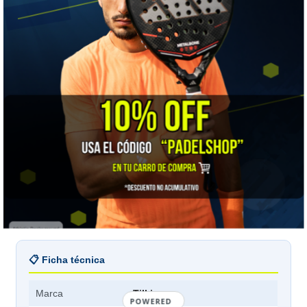
Una pelota presurizada empieza a perder presión
desde
que abres el tarro
, juegues o no. Por eso una pelota
puede verse impecable y botar muerta: no se gastó el
fieltro, se le fue el aire.
Tres cosas que sí funcionan
Abre un tarro a la vez y deja el resto cerrado · Guárdalas
dentro del auto lo menos posible, el calor las envejece ·
Si juegas seguido, un
presurizador
les devuelve la
presión entre partidos y te alarga la vida útil varias
veces.
¿Dudas de qué pelota te conviene?
Escríbenos por
WhatsApp
y lo vemos según tu nivel y tu cancha.
📋 Ficha técnica
Marca
Tilki
POWERED