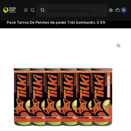
PAGA EN 6 CUOTAS SIN INTERÉS
0
Inicio
Accesorios
Pelotas
Pack Tarros De Pelotas de pádel Tilki bombastic S X9