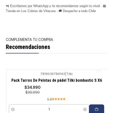
📲 Escríbenos por WhatsApp y te recomendamos según tu nivel · 🏪
Tienda en Los Cobres de Vitacura · 🚚 Despacho a todo Chile
COMPLEMENTA TU COMPRA
Recomendaciones
7819036789143
|
Tilki
-13%
Pack Tarros De Pelotas de pádel Tilki bombastic S X6
$34.990
$39.990
5.0
Cantidad