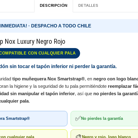
DESCRIPCIÓN
DETALLES
 INMEDIATA! · DESPACHO A TODO CHILE
p Nox Luxury Negro Rojo
COMPATIBLE CON CUALQUIER PALA
ón sin tocar el tapón inferior ni perder la garantía.
uridad
tipo muñequera Nox Smartstrap®
, en
negro con logo blanc
oran la higiene y la seguridad de tu pala permitiéndote
reemplazar fá
dad sin manipular el tapón inferior
, así que
no pierdes la garantí
ualquier pala
.
✅
ra Smartstrap®
No pierdes la garantía
🎨
on cualquier pala
Negro y rojo, logo blanco