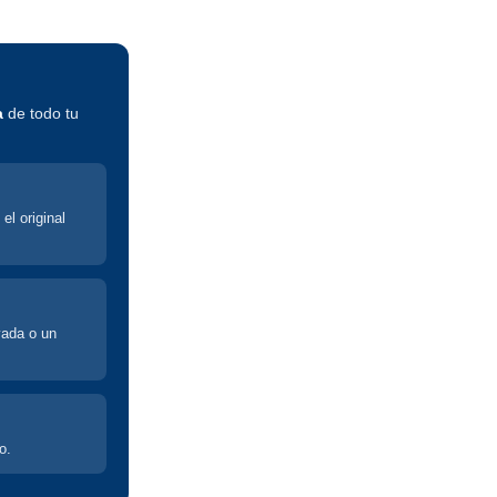
a
de todo tu
el original
yada o un
o.