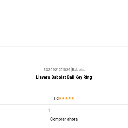
3324921211626
|
Babolat
Llavero Babolat Ball Key Ring
5.0
Comprar ahora