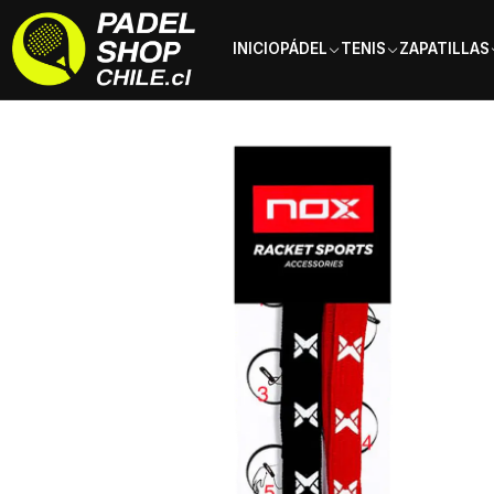
INICIO
PÁDEL
TENIS
ZAPATILLAS
Inicio
Marcas
Nox
SmartStrap Nox Luxury Negro Rojo