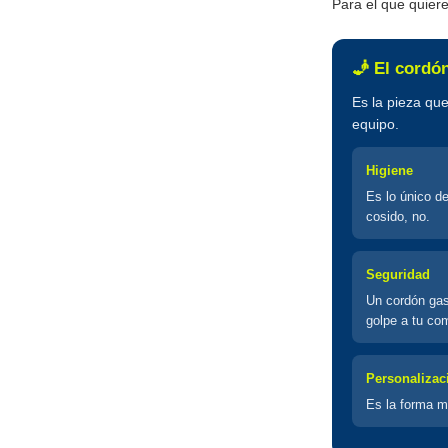
Para el que quiere
🧞 El cordó
Es la pieza que
equipo.
Higiene
Es lo único de
cosido, no.
Seguridad
Un cordón gas
golpe a tu co
Personalizac
Es la forma má