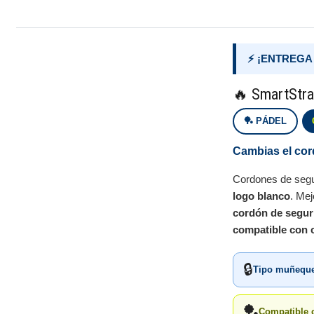
⚡ ¡ENTREGA
🔥 SmartStra
🏓 PÁDEL
Cambias el cord
Cordones de seg
logo blanco
. Mej
cordón de seguri
compatible con c
🔒
Tipo muñeque
🏓
Compatible c