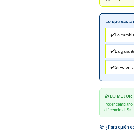
Lo que vas a 
✔️
Lo cambias
✔️
La garantí
✔️
Sirve en c
👍 LO MEJOR
Poder cambiarlo 
diferencia al Sma
🎯 ¿Para quién e