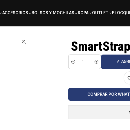
PAGA EN 6 CUOTAS SIN INTERÉS
ACCESORIOS
BOLSOS Y MOCHILAS
ROPA
OUTLET
BLOG
QU
SmartStrap
AGR
Cantidad
COMPRAR POR WHA