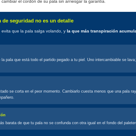
 cambiar el cordón de su pala sin arriesgar la garantía.
n de seguridad no es un detalle
 evita que la pala salga volando, y
la que más transpiración acumul
 la pala que está todo el partido pegado a tu piel. Uno intercambiable se lava; 
tado se corta en el peor momento. Cambiarlo cuesta menos que una pala ra
mpañero.
ión
s barata de que tu pala no se confunda con otra igual en el fondo del paleter