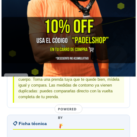
MEDIDA
XS
S
M
L
XL
Contorno cintura
50
56
62
68
74
Contorno cadera
68
74
80
86
92
Largo entrepierna
62
63
64
65
66
Mide una prenda tuya, no tu cuerpo:
estas medidas
son de la prenda estirada sobre una mesa, no de tu
cuerpo. Toma una prenda tuya que te quede bien, mídela
igual y compara. Las medidas de contorno ya vienen
duplicadas: puedes compararlas directo con la vuelta
completa de tu prenda.
POWERED
BY
📋 Ficha técnica