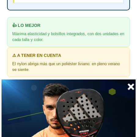
👍 LO MEJOR
Máxima elasticidad y bolsillos integrados, con dos unidades en
cada talla y color.
⚠️ A TENER EN CUENTA
El nylon abriga más que un poliéster liviano: en pleno verano
se siente.
🎯 ¿Para quién es?
Para la que juega o entrena y quiere una calza que no le limite
ningún movimiento.
📏 GUÍA DE TALLAS
Tilki · medidas de la prenda extendida, en centímetros