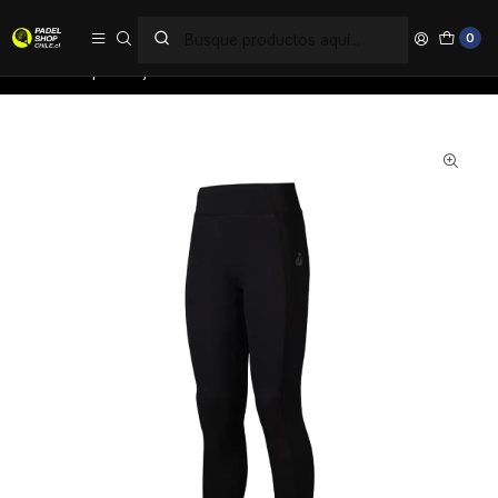
PAGA EN 6 CUOTAS SIN INTERÉS
0
Inicio
Ropa
Mujer
Calzas
Calza Tilki Pro Lehinde Multicolor