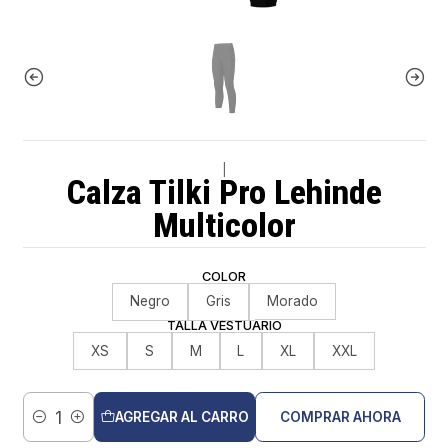
|
Calza Tilki Pro Lehinde
Multicolor
COLOR
Negro
Gris
Morado
TALLA VESTUARIO
XS
S
M
L
XL
XXL
AGREGAR AL CARRO
COMPRAR AHORA
Cantidad