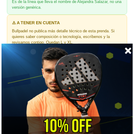
Es de la línea que lleva el nombre de Alejandra Salazar, no una
versión genérica.
⚠️ A TENER EN CUENTA
Bullpadel no publica más detalle técnico de esta prenda. Si
quieres saber composición o tecnología, escríbenos y la
revisamos contigo. Quedan L y XL.
🎯 ¿Para quién es?
Para la que sigue a Alejandra Salazar y busca malla larga en
negro.
📏 GUÍA DE TALLAS
Bullpadel mujer · medidas de tu cuerpo en centímetros
MEDIDA
S
M
L
XL
Cintura
63–67
67–71
71–75
75–79