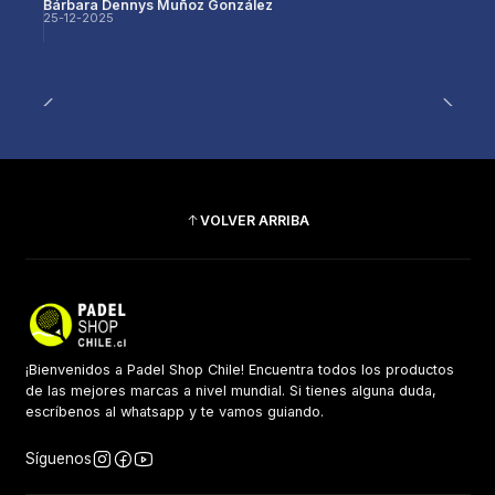
página, y llegó rápido y en perfectas condiciones.
Bárbara Dennys Muñoz González
25-12-2025
La atención fue muy amable y profesional, lo que
hizo que todo el proceso fuera aún mejor.
Totalmente recomendable, sin duda volveré a
comprar.
VOLVER ARRIBA
¡Bienvenidos a Padel Shop Chile! Encuentra todos los productos
de las mejores marcas a nivel mundial. Si tienes alguna duda,
escríbenos al whatsapp y te vamos guiando.
Síguenos