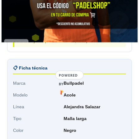
Cadera
92–96
96–100
100–104
104–108
Mídete a ti, no la prenda:
Bullpadel publica medidas
corporales. Para la malla manda la cadera: pasa la
huincha por la parte más ancha, sin apretar.
📋 Ficha técnica
POWERED
Marca
Bullpadel
BY
Modelo
Acole
Línea
Alejandra Salazar
Tipo
Malla larga
Color
Negro