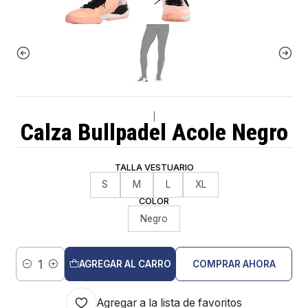
|
Calza Bullpadel Acole Negro
TALLA VESTUARIO
S
M
L
XL
COLOR
Negro
AGREGAR AL CARRO
COMPRAR AHORA
Cantidad
Agregar a la lista de favoritos