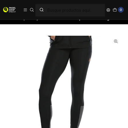
PAGA EN 6 CUOTAS SIN INTERÉS
0
Inicio
Ropa
Mujer
Calzas
Calza Bullpadel Acole Negro