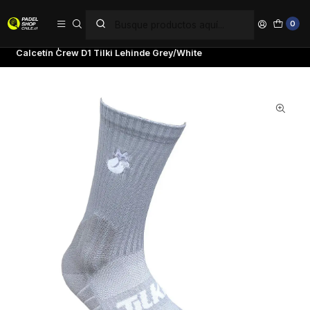
PAGA EN 6 CUOTAS SIN INTERÉS
0
Inicio
Ropa
Hombre
Calcetines
Calcetín Crew D1 Tilki Lehinde Grey/White