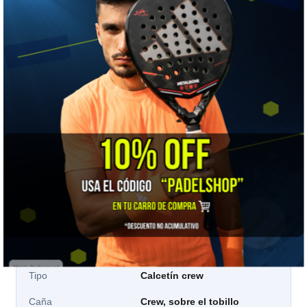
TALLA
34-38
39-42
43-46
Calza EU
34 a 38
39 a 42
43 a 46
Cómo elegir:
las tallas van por tu número de zapatilla,
no por talla de ropa. Si estás justo en el borde entre dos
rangos, elige el mayor: el elastano ajusta, pero un
calcetín corto tensa el empeine.
📋 Ficha técnica
Marca
Tilki
Modelo
Lehinde
Tipo
Calcetín crew
Caña
Crew, sobre el tobillo