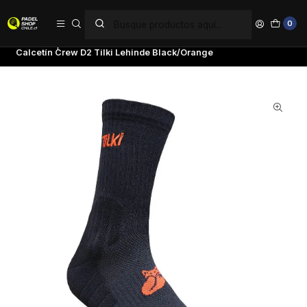
PAGA EN 6 CUOTAS SIN INTERÉS
0
Inicio
Ropa
Hombre
Calcetines
Calcetín Crew D2 Tilki Lehinde Black/Orange