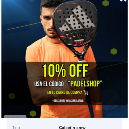
Por número de calzado europeo
TALLA
34-38
39-42
43-46
Calza EU
34 a 38
39 a 42
43 a 46
Cómo elegir:
las tallas van por tu número de zapatilla,
no por talla de ropa. Si estás justo en el borde entre dos
rangos, elige el mayor: el elastano ajusta, pero un
calcetín corto tensa el empeine.
📋 Ficha técnica
Marca
Tilki
Modelo
Lehinde
Tipo
Calcetín crew