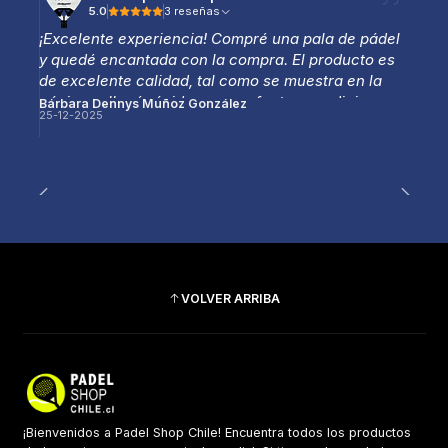
5.0
3 reseñas
¡Excelente experiencia! Compré una pala de pádel
y quedé encantada con la compra. El producto es
de excelente calidad, tal como se muestra en la
página, y llegó rápido y en perfectas condiciones.
Bárbara Dennys Muñoz González
25-12-2025
La atención fue muy amable y profesional, lo que
hizo que todo el proceso fuera aún mejor.
Totalmente recomendable, sin duda volveré a
comprar.
VOLVER ARRIBA
¡Bienvenidos a Padel Shop Chile! Encuentra todos los productos