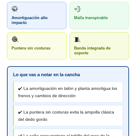
🥋
💨
Amortiguación alto
Malla transpirable
impacto
🧶
🧵
Puntera sin costuras
Banda integrada de
soporte
Lo que vas a notar en la cancha
✔️ La amortiguación en talón y planta amortigua los
frenos y cambios de dirección
✔️ La puntera sin costuras evita la ampolla clásica
del dedo gordo
✔️ La caña crew protege el tobillo del roce de la