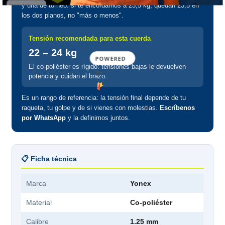
y una de torneo: si te encordamos a 23,5 kg, quedan 23,5 en
los dos planos, no "más o menos".
Tensión recomendada para esta cuerda
22 – 24 kg
POWERED
El co-poliéster es rígido: tensiones bajas le devuelven
BY
potencia y cuidan el brazo.
Es un rango de referencia: la tensión final depende de tu
raqueta, tu golpe y de si vienes con molestias.
Escríbenos
por WhatsApp
y la definimos juntos.
📋 Ficha técnica
Marca
Yonex
Material
Co-poliéster
Calibre
1.25 mm