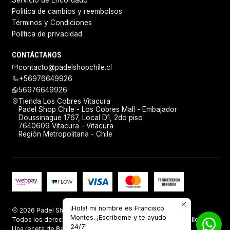
Servicio de Encordado
Politica de cambios y reembolsos
Términos y Condiciones
Política de privacidad
CONTÁCTANOS
contacto@padelshopchile.cl
+56976649926
56976649926
Tienda Los Cobres Vitacura
Padel Shop Chile - Los Cobres Mall - Embajador
Doussinague 1767, Local D1, 2do piso
7640609 Vitacura - Vitacura
Región Metropolitana - Chile
¡Hola! mi nombre es Francisco
2026 Padel Shop Chile.
Montes. ¡Escríbeme y te ayudo
Todos los derechos reservados.
Desarrollado por Jumpseller
.
24/7!
Una receta de
Baking Sales.