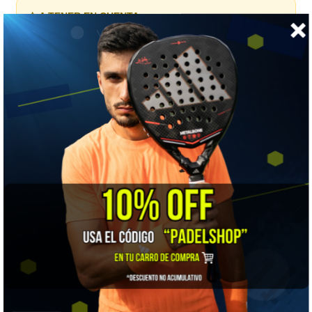
⚠️ A TENER EN CUENTA
Como todo poliéster, pierde tensión con las semanas.
Conviene recambiarla aunque no se corte.
🎯 ¿Para quién es?
Para el jugador de nivel intermedio o avanzado que busca
control y durabilidad en una cuerda sin complicaciones.
🔧 Te la encordamos nosotros
Comprar la cuerda es la mitad del trabajo: cómo queda
montada define cómo se siente. Encordamos en tienda
con una
Signum Pro S-6700
, una máquina electrónica
controlada por procesador que ajusta la tensión
en
pasos de 0,1 kg
con sensores de precisión, monta la
raqueta en un sistema autocentrante de
6 puntos
y
trabaja con tiro constante y pre-estiramiento.
Esa décima de kilo es la diferencia entre una máquina de club