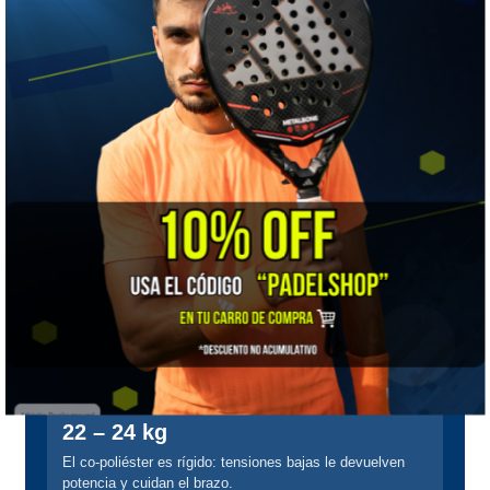
control y durabilidad en una cuerda sin complicaciones.
🔧 Te la encordamos nosotros
Comprar la cuerda es la mitad del trabajo: cómo queda
montada define cómo se siente. Encordamos en tienda
con una
Signum Pro S-6700
, una máquina electrónica
controlada por procesador que ajusta la tensión
en
pasos de 0,1 kg
con sensores de precisión, monta la
raqueta en un sistema autocentrante de
6 puntos
y
trabaja con tiro constante y pre-estiramiento.
Esa décima de kilo es la diferencia entre una máquina de club
y una de torneo: si te encordamos a 23,5 kg, quedan 23,5 en
los dos planos, no "más o menos".
Tensión recomendada para esta cuerda
22 – 24 kg
El co-poliéster es rígido: tensiones bajas le devuelven
potencia y cuidan el brazo.