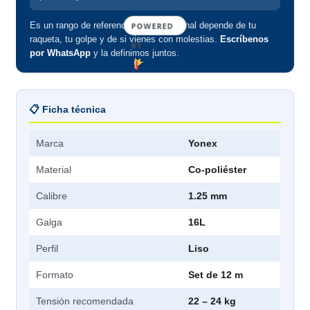
Es un rango de referencia: la tensión final depende de tu
POWERED
raqueta, tu golpe y de si vienes con molestias.
Escríbenos
BY
por WhatsApp
y la definimos juntos.
📋 Ficha técnica
Marca
Yonex
Material
Co-poliéster
Calibre
1.25 mm
Galga
16L
Perfil
Liso
Formato
Set de 12 m
Tensión recomendada
22 – 24 kg