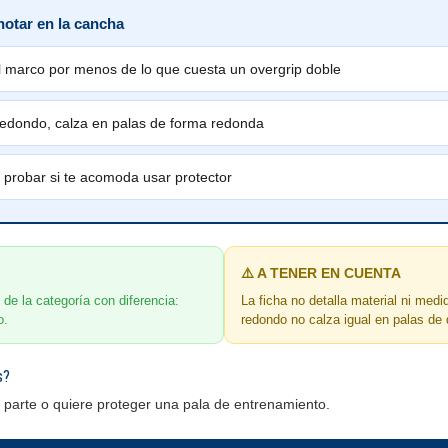
notar en la cancha
l marco por menos de lo que cuesta un overgrip doble
edondo, calza en palas de forma redonda
a probar si te acomoda usar protector
⚠️ A TENER EN CUENTA
de la categoría con diferencia:
La ficha no detalla material ni medi
o.
redondo no calza igual en palas de
s?
n parte o quiere proteger una pala de entrenamiento.