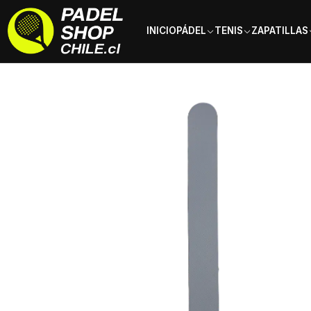
INICIO
PÁDEL
TENIS
ZAPATILLAS
Inicio
Accesorios
Protectores de Pala
Protector Generico Redond