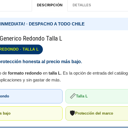
DESCRIPCIÓN
DETALLES
 INMEDIATA! · DESPACHO A TODO CHILE
 Generico Redondo Talla L
REDONDO · TALLA L
protección honesta al precio más bajo.
co de
formato redondo
en
talla L
. Es la opción de entrada del catálo
mplicaciones y sin gastar de más.
📏
dondo
Talla L
🛡️
s bajo
Protección del marco