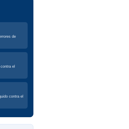
errores de
contra el
uido contra el