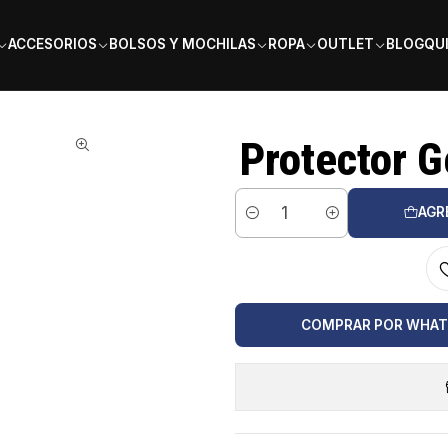
PAGA EN 6 CUOTAS SIN INTERÉS
ACCESORIOS
BOLSOS Y MOCHILAS
ROPA
OUTLET
BLOG
QU
o Talla L
Protector G
AGR
Cantidad
COMPRAR POR WHA