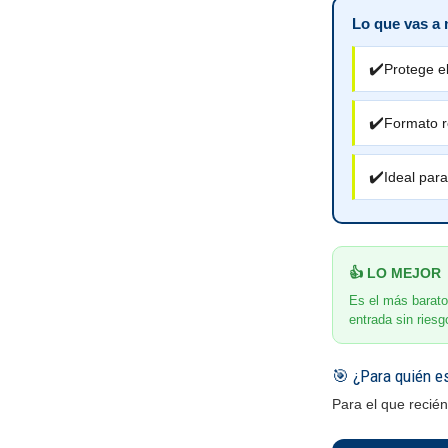
Lo que vas a 
✔️
Protege e
✔️
Formato r
✔️
Ideal par
👍 LO MEJOR
Es el más barato 
entrada sin riesg
🎯 ¿Para quién e
Para el que recié