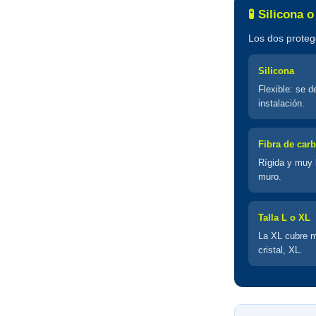
🧪 Silicona 
Los dos proteg
Silicona
Flexible: se d
instalación.
Fibra de car
Rígida y muy l
muro.
Talla L o XL
La XL cubre m
cristal, XL.