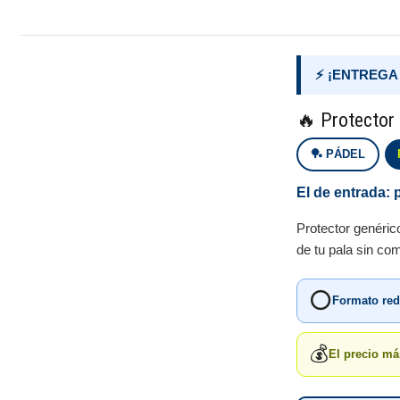
⚡ ¡ENTREGA
🔥 Protector
🏓 PÁDEL
El de entrada: 
Protector genéri
de tu pala sin co
⭕
Formato re
💰
El precio má