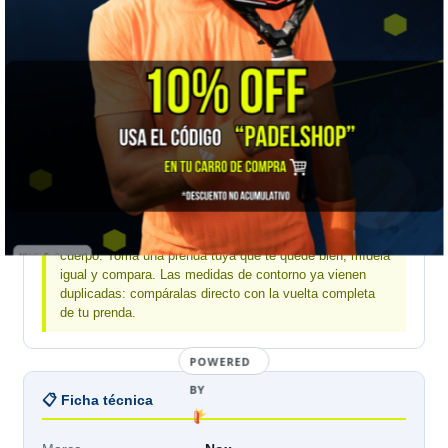
Nox · medidas de la prenda extendida, en centímetros
MEDIDA
XS
S
M
L
XL
Largo total
56
56
57,5
60
61
Contorno de pecho
70
75
79
84
86
Mide una prenda tuya, no tu cuerpo:
estas medidas
son de la prenda estirada sobre una mesa, no de tu
cuerpo. Toma una prenda tuya que te quede bien, mídela
igual y compara. Las medidas de contorno ya vienen
duplicadas: compáralas directo con la vuelta completa
de tu prenda.
POWERED
BY
📋 Ficha técnica