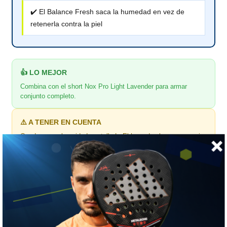
✔️ El Balance Fresh saca la humedad en vez de
retenerla contra la piel
👍 LO MEJOR
Combina con el short Nox Pro Light Lavender para armar
conjunto completo.
⚠️ A TENER EN CUENTA
Queda una sola unidad, en talla L. El lavanda claro se ensucia
rápido.
🎯 ¿Para quién es?
Para la que quiere conjunto completo en un tono poco visto.
📏 GUÍA DE TALLAS