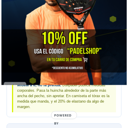
📏 GUÍA DE TALLAS
Bullpadel mujer · medidas de tu cuerpo en centímetros
MEDIDA
S
M
L
XL
Tórax
86–90
90–94
94–98
98–102
Cintura
63–67
67–71
71–75
75–79
Cadera
92–96
96–100
100–104
104–108
Mídete a ti, no la prenda:
Bullpadel publica medidas
corporales. Pasa la huincha alrededor de la parte más
ancha del pecho, sin apretar. En camiseta el tórax es la
medida que manda, y el 20% de elastano da algo de
margen.