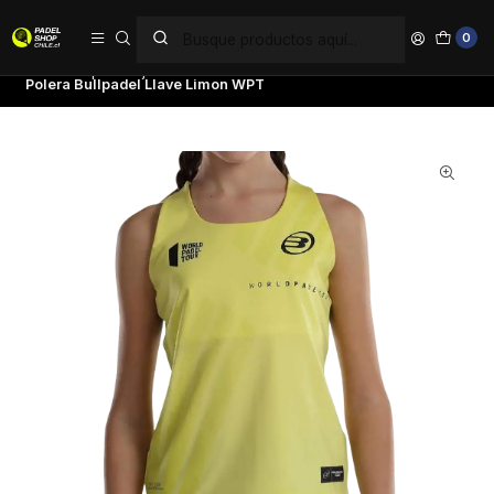
PAGA EN 6 CUOTAS SIN INTERÉS
0
Inicio
Ropa
Mujer
Poleras
Polera Bullpadel Llave Limon WPT