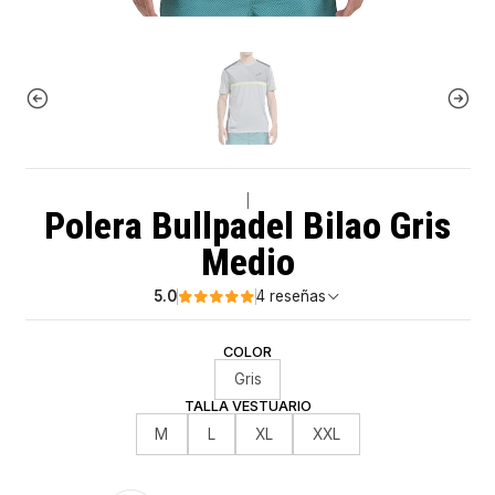
|
Polera Bullpadel Bilao Gris
Medio
5.0
4 reseñas
COLOR
Gris
TALLA VESTUARIO
M
L
XL
XXL