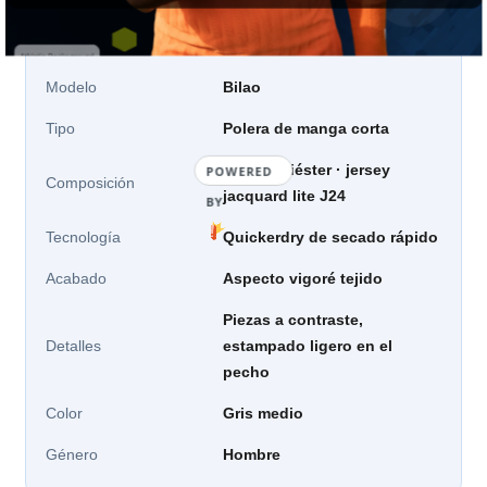
Marca
Bullpadel
Modelo
Bilao
Tipo
Polera de manga corta
100% poliéster · jersey
POWERED
Composición
jacquard lite J24
BY
Tecnología
Quickerdry de secado rápido
Acabado
Aspecto vigoré tejido
Piezas a contraste,
Detalles
estampado ligero en el
pecho
Color
Gris medio
Género
Hombre