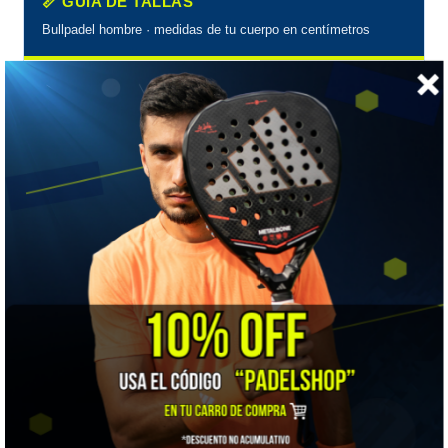
📏 GUÍA DE TALLAS
Bullpadel hombre · medidas de tu cuerpo en centímetros
MEDIDA
S
M
L
XL
XXL
Tórax
89–93
94–98
99–104
105–109
110–11
Cintura
79–82
83–86
87–90
91–94
95–97
Cadera
91–94
95–98
99–102
103–106
107–11
Mídete a ti, no la prenda:
Bullpadel publica medidas
corporales. Pasa la huincha alrededor de la parte más
ancha del pecho, con los brazos abajo y sin apretar. En
polera, el tórax es la medida que manda: si quedas entre
dos tallas, sube.
📋 Ficha técnica