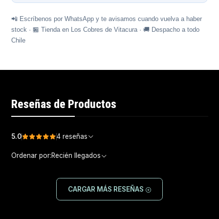
📲 Escríbenos por WhatsApp y te avisamos cuando vuelva a haber
stock · 🏪 Tienda en Los Cobres de Vitacura · 🚚 Despacho a todo
Chile
Reseñas de Productos
5.0
4 reseñas
Ordenar por:
Recién llegados
CARGAR MÁS RESEÑAS