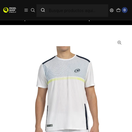
PAGA EN 6 CUOTAS SIN INTERÉS
0
Inicio
Ropa
Hombre
Poleras
Polera Bullpadel Bilao Blanco