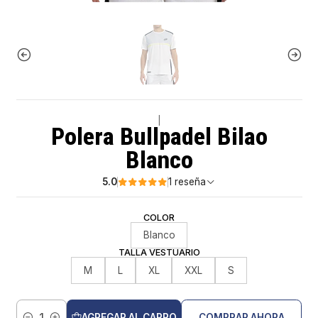
|
Polera Bullpadel Bilao
Blanco
5.0
1 reseña
COLOR
Blanco
TALLA VESTUARIO
M
L
XL
XXL
S
AGREGAR AL CARRO
COMPRAR AHORA