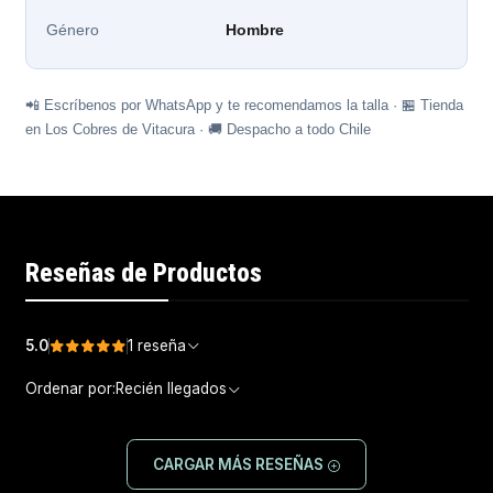
Género
Hombre
📲 Escríbenos por WhatsApp y te recomendamos la talla · 🏪 Tienda
en Los Cobres de Vitacura · 🚚 Despacho a todo Chile
Reseñas de Productos
5.0
1 reseña
Ordenar por:
Recién llegados
CARGAR MÁS RESEÑAS