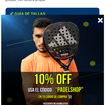
📏 GUÍA DE TALLAS
Bullpadel hombre · medidas de tu cuerpo en centímetros
MEDIDA
S
M
L
XL
XXL
Tórax
89–93
94–98
99–104
105–109
110–11
Cintura
79–82
83–86
87–90
91–94
95–97
Cadera
91–94
95–98
99–102
103–106
107–11
Mídete a ti, no la prenda:
Bullpadel publica medidas
corporales. Pasa la huincha alrededor de la parte más
ancha del pecho, con los brazos abajo y sin apretar. En
polera, el tórax es la medida que manda: si quedas entre
dos tallas, sube.