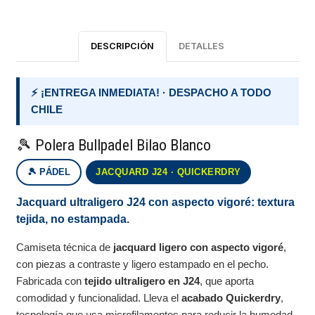
DESCRIPCIÓN
DETALLES
⚡ ¡ENTREGA INMEDIATA! · DESPACHO A TODO
CHILE
🎾 Polera Bullpadel Bilao Blanco
🎾 PÁDEL
JACQUARD J24 · QUICKERDRY
Jacquard ultraligero J24 con aspecto vigoré: textura
tejida, no estampada.
Camiseta técnica de
jacquard ligero con aspecto vigoré
,
con piezas a contraste y ligero estampado en el pecho.
Fabricada con
tejido ultraligero en J24
, que aporta
comodidad y funcionalidad. Lleva el
acabado Quickerdry
,
tecnología que usa microfilamentos para reducir la humedad