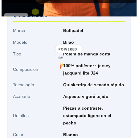
📋 Ficha técnica
Marca
Bullpadel
Modelo
Bilao
POWERED
Tipo
Polera de manga corta
BY
100% poliéster · jersey
Composición
jacquard lite J24
Tecnología
Quickerdry de secado rápido
Acabado
Aspecto vigoré tejido
Piezas a contraste,
Detalles
estampado ligero en el
pecho
Color
Blanco