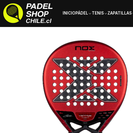
INICIO
PÁDEL
TENIS
ZAPATILLAS
Inicio
Palas de pádel
Tipo de Pala
Polivalentes
Pala de pádel N