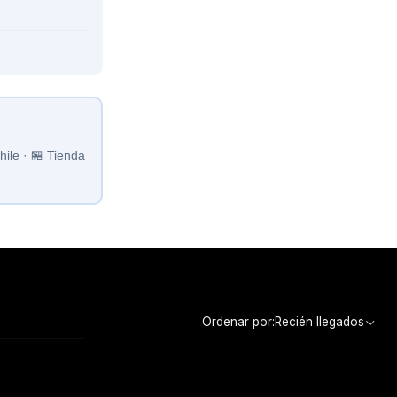
ile · 🏪 Tienda
Ordenar por:
Recién llegados