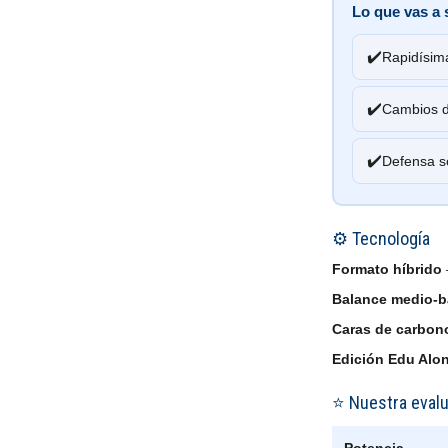
Lo que vas a 
✔️
Rapidísima
✔️
Cambios d
✔️
Defensa só
⚙️ Tecnología
Formato híbrido
Balance medio-b
Caras de carbon
Edición Edu Alo
⭐ Nuestra eval