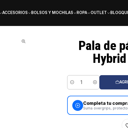
PAGA EN 6 CUOTAS SIN INTERÉS
ACCESORIOS
BOLSOS Y MOCHILAS
ROPA
OUTLET
BLOG
QU
ox EA10 Ventus Hybrid 12K by Edu Alonso
Pala de p
Hybrid
AGR
Cantidad
Completa tu compr
Suma overgrips, protecto