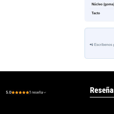
Núcleo (goma
Tacto
📲 Escríbenos 
Reseña
5.0
1 reseña