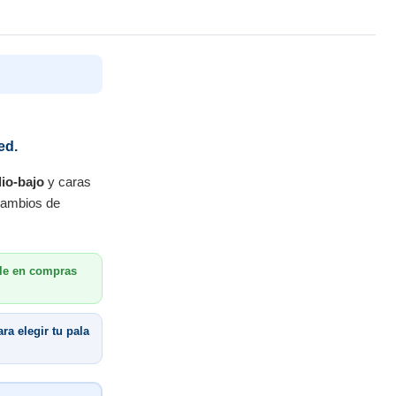
ed.
io-bajo
y caras
 cambios de
le en compras
ra elegir tu pala