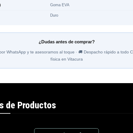
)
Goma EVA
Duro
¿Dudas antes de comprar?
por WhatsApp y te asesoramos al toque · 🚚 Despacho rápido a todo Ch
física en Vitacura
s de Productos