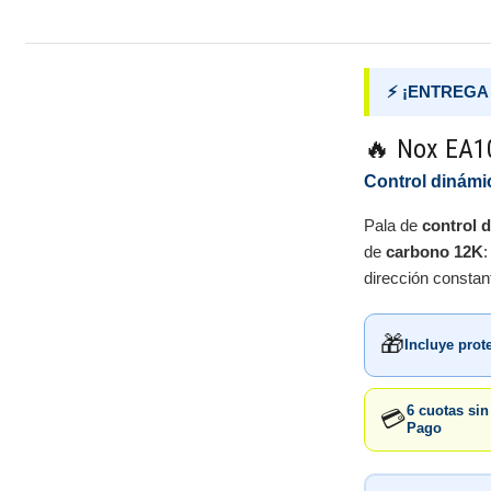
⚡ ¡ENTREGA 
🔥 Nox EA10
Control dinámic
Pala de
control 
de
carbono 12K
:
dirección constan
🎁
Incluye prot
6 cuotas si
💳
Pago