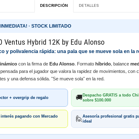
DESCRIPCIÓN
DETALLES
INMEDIATA! · STOCK LIMITADO
 Ventus Hybrid 12K by Edu Alonso
o y polivalencia rápida: una pala que se mueve sola en la r
dinámico
con la firma de
Edu Alonso
. Formato
híbrido
, balance
med
 pensada para el jugador que valora la rapidez de movimientos, con
tes y una defensa sólida. "Se mueve sola" en la red.
Despacho GRATIS a todo Chi
🚚
ector + overgrip de regalo
sobre $100.000
n interés pagando con Mercado
Asesoría profesional gratis pa
🙋
ideal