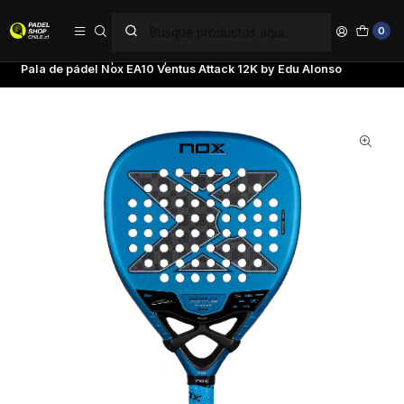
PAGA EN 6 CUOTAS SIN INTERÉS
0
Inicio
Palas de pádel
Tipo de Pala
Palas Potencia
Pala de pádel Nox EA10 Ventus Attack 12K by Edu Alonso