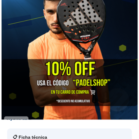
★★★★☆
Dureza
👍 LO MEJOR
Ataque explosivo en formato diamante con tacto reactivo y la
manejabilidad de la línea Ventus.
⚠️ A TENER EN CUENTA
Su balance alto orientado al ataque exige técnica y brazo
entrenado.
🎯 ¿Para quién es?
Para atacantes que buscan pegada sin perder velocidad en la
red. La versión de control de la línea es la
Nox EA10 Ventus
Hybrid 12K
.
📋 Ficha técnica