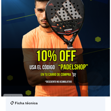
★★★☆☆
Dureza
👍 LO MEJOR
Potencia absoluta con carbono 18K: transferencia total de
energía para el atacante técnico.
⚠️ A TENER EN CUENTA
Su tacto seco y balance alto son muy exigentes: solo para
brazo fuerte y buena técnica.
🎯 ¿Para quién es?
Para atacantes de revés con brazo fuerte y técnica depurada.
La versión de ataque con tacto más reactivo es la
Nox AT10
Genius Attack 12K 2026
.
📋 Ficha técnica