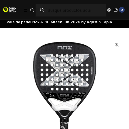
PAGA EN 6 CUOTAS SIN INTERÉS
0
Inicio
Palas de pádel
Tipo de Pala
Palas Potencia
Pala de pádel Nox AT10 Attack 18K 2026 by Agustín Tapia