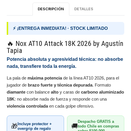
DESCRIPCIÓN
DETALLES
⚡ ¡ENTREGA INMEDIATA! · STOCK LIMITADO
🔥 Nox AT10 Attack 18K 2026 by Agustín
Tapia
Potencia absoluta y agresividad técnica: no absorbe
nada, transfiere toda la energía.
La pala de
máxima potencia
de la línea AT10 2026, para el
jugador de
brazo fuerte y técnica depurada
. Formato
diamante
con balance
alto
y caras de
carbono aluminizado
18K
: no absorbe nada de fuerza y responde con una
violencia controlada
en cada golpe ofensivo.
Despacho GRATIS a
Incluye protector +
🎁
🚚
todo Chile en compras
overgrip de regalo
sobre $100.000