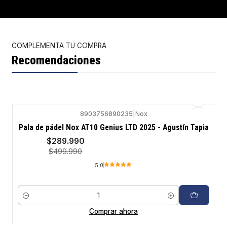
COMPLEMENTA TU COMPRA
Recomendaciones
8903756890235
|
Nox
-42%
Pala de pádel Nox AT10 Genius LTD 2025 - Agustín Tapia
$289.990
$499.990
5.0
Cantidad
Comprar ahora