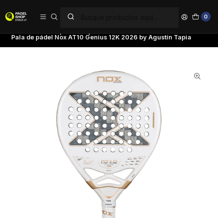
PAGA EN 6 CUOTAS SIN INTERÉS
0
Inicio
Palas de pádel
Tipo de Pala
Polivalentes
Pala de pádel Nox AT10 Genius 12K 2026 by Agustín Tapia