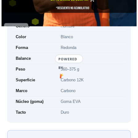
Marca
Nox
Temporada
2026
Género
Hombre
Color
Blanco
Forma
Redonda
Balance
Medio
POWERED
BY
Peso
360–375 g
Superficie
Carbono 12K
Marco
Carbono
Núcleo (goma)
Goma EVA
Tacto
Duro