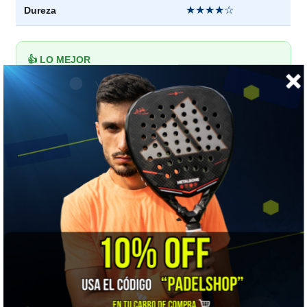
★★★★☆
Dureza
👍 LO MEJOR
Polivalencia total con confort reactivo: defiende con soltura y
ataca con velocidad eléctrica.
⚠️ A TENER EN CUENTA
Como todoterreno, no lleva al extremo ni el control seco ni la
potencia de las versiones especializadas.
🎯 ¿Para quién es?
Para jugadores que buscan una polivalente equilibrada de
gama alta. La versión de control más rígida es la
Nox AT10
Genius 18K 2026
.
📋 Ficha técnica